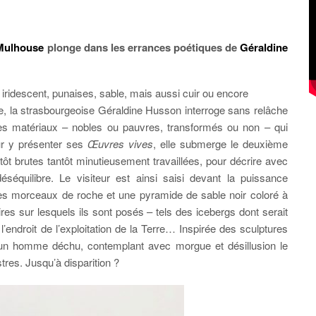
Mulhouse
plonge dans les errances poétiques de
Géraldine
iridescent, punaises, sable, mais aussi cuir ou encore
e, la strasbourgeoise Géraldine Husson interroge sans relâche
e les matériaux – nobles ou pauvres, transformés ou non – qui
our y présenter ses
Œuvres vives
, elle submerge le deuxième
ôt brutes tantôt minutieusement travaillées, pour décrire avec
séquilibre. Le visiteur est ainsi saisi devant la puissance
es morceaux de roche et une pyramide de sable noir coloré à
ires sur lesquels ils sont posés – tels des icebergs dont serait
’endroit de l’exploitation de la Terre… Inspirée des sculptures
n homme déchu, contemplant avec morgue et désillusion le
tres. Jusqu’à disparition ?