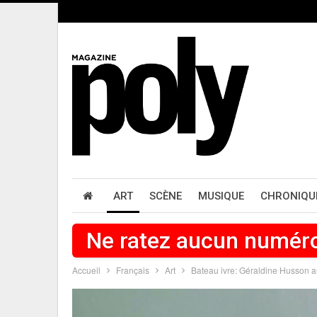
ART
SCÈNE
MUSIQUE
CHRONIQU
Ne ratez aucun numér
Accueil
Français
Art
Bateau ivre: Géraldine Husson 