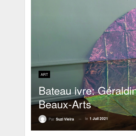
ART
Bateau ivre: Gérald
Beaux-Arts
le
1 Juil 2021
Par
Suzi Vieira