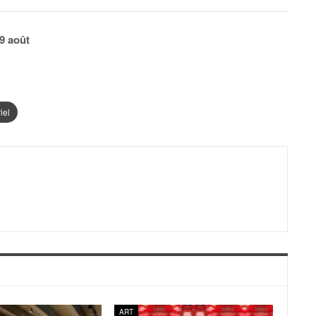
9 août
iel
ART