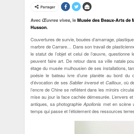
Partager
Avec
Œuvres vives
, le
Musée des Beaux-Arts de 
Husson
.
Couvertures de survie, bouées d’amarrage, plastique 
marbre de Carrare… Dans son travail de plasticienn
le statut de l’objet et celui de l’œuvre, questionn
peuvent faire art. De retour dans sa ville natale p
étage du musée mulhousien de ses installations, tant
poésie le bateau ivre d’une planète au bord du dé
d’évocation de ses
Sablier inversé
et
Cailloux
, où d
l’encre de Chine se reflètent dans les miroirs circula
mise au jour la face cachée démesurée. L’envers et l
antiques, sa photographie
Apollonis
met en scène u
temps qui passe et l’étiolement des ressources terres