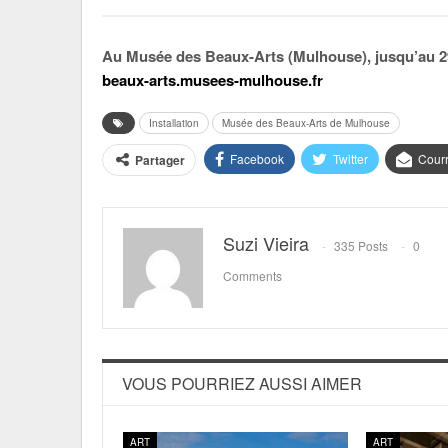
Au Musée des Beaux-Arts (Mulhouse), jusqu’au 2
beaux-arts.musees-mulhouse.fr
Installation
Musée des Beaux-Arts de Mulhouse
Facebook
Twitter
Courr
Partager
Suzi Vieira
335 Posts
0
Comments
VOUS POURRIEZ AUSSI AIMER
ART
ART