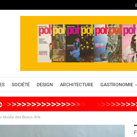
ES
SOCIÉTÉ
DESIGN
ARCHITECTURE
GASTRONOMIE
o
>
>
>
>
>
>
>
>
>
>
>
>
>
>
>
>
>
>
>
>
>
>
>
>
>
>
au Musée des Beaux-Arts
F