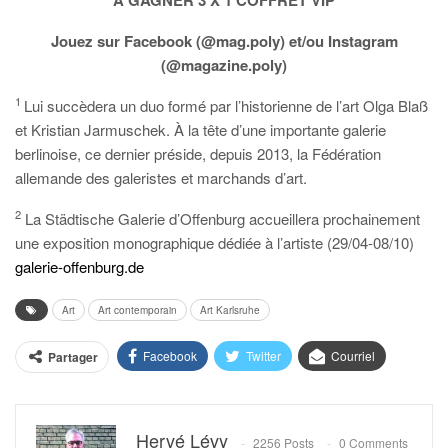
Jouez sur Facebook (@mag.poly) et/ou Instagram
(@magazine.poly)
1
Lui succèdera un duo formé par l’historienne de l’art Olga Blaß
et Kristian Jarmuschek. À la tête d’une importante galerie
berlinoise, ce dernier préside, depuis 2013, la Fédération
allemande des galeristes et marchands d’art.
2
La Städtische Galerie d’Offenburg accueillera prochainement
une exposition monographique dédiée à l’artiste (29/04-08/10)
galerie-offenburg.de
Art
Art contemporain
Art Karlsruhe
Facebook
Twitter
Courriel
Partager
Hervé Lévy
2256 Posts
0 Comments