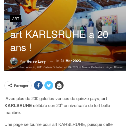
ART
art KARLSRUHE a 20
ans !
le
31 Mar 2023
Par
Hervé Lévy
Stefan Rohrer, Arancio, 2011 Galerie Scheffel, art KA 2022 © Messe Karlsruhe / Jürgen Rösner
Partager
Avec plus de 200 galeries venues de quinze pays,
art
e
KARLSRUHE
célèbre son 20
anniversaire de fort belle
manière.
Une page se tourne pour art KARSLRUHE, puisque cette