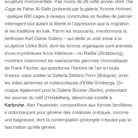
sculpture monumentale. Pas moins de 26 cette année, dont
The
Cage
de Fahar Al-Salih (présenté par la galerie Yvonne Hohner)
: quelque 600 cages à oiseaux construites en feuilles de palmier
interrogent tout autant la liberté et l’oppression que la migration
et les traditions en Irak. Parmi les exposants, mentionnons la
berlinoise Karl Oskar Gallery – qui dédie un
solo show
à la
sculptrice Ulrike Buhl, dont les formes organiques sont animées
d’une mystérieuse force intérieure – ou Radial (Strasbourg),
montrant notamment les saisissantes gammes chromatiques
de Frank Fischer, qui questionne l’histoire de l’art en toute
finesse, sans oublier la Galleria Stefano Forni (Bologne), avec
les toiles aériennes et mélancoliques d’Edite Grinberga. On
craque également pour la Galerie Burster (Berlin), présentant
les œuvres du natif d’Heidelberg, désormais installé à
Karlsruhe
, Alex Feuerstein, compositions aux formes familières,
s’ordonnançant pour générer des créatures oniriques, comme
une baigneuse, dont la contemplation prolongée n’épuise pas la
fascination qu’elle génère.