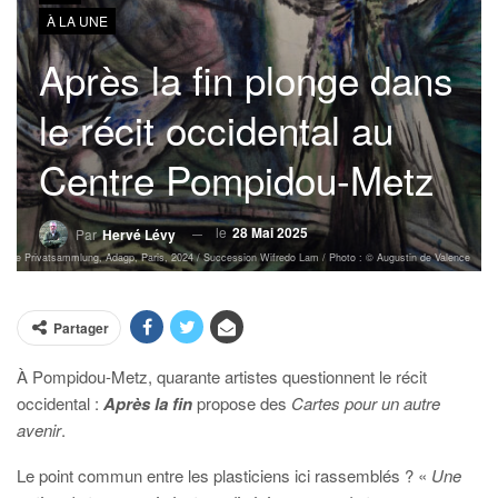
À LA UNE
Après la fin plonge dans
le récit occidental au
Centre Pompidou-Metz
le
28 Mai 2025
Par
Hervé Lévy
ulière Privatsammlung, Adagp, Paris, 2024 / Succession Wifredo Lam / Photo : © Augustin de Valence
Partager
À Pompidou-Metz, quarante artistes questionnent le récit
occidental :
Après la fin
propose des
Cartes pour un autre
avenir
.
Le point commun entre les plasticiens ici rassemblés ? «
Une