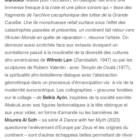
immense fresque à la craie et une pièce sonore qui «
tisse des
fragments de
l’archive cacophonique des luttes de la Grande
Caraïbe. Une île monstrueuse refait surface sous l’effet des
catastrophes passées et présentes, un continent fait retour vers
l’Ancien Monde en quête de réparation
», résume l’artiste. On
demeure aussi scotchés face aux extases évoquant un
surréalisme passé à la moulinette de la diversité des cultures
afro-américaines de
Wifredo Lam
(
Damballah
, 1947) ou par les
sculptures de Rubem Valentin : avec
Templo de Oxalá
(1977),
la spiritualité afro-brésilienne dialogue avec l’abstraction
géométrique dans un processus d’émancipation vis- à-vis de la
modernité eurocentrique. Les collographies – gravures fondées
sur le collage – de
Belkis Ayón
, inspirées de la société secrète
Abakuá avec ses figures fantomatiques à la tête oblongue et
aux yeux vides, en forme d’amande ou les bannières de
Mounira Al Solh
– sa série
A Dance with her Myth
(2023)
questionne l’enlèvement d’Europe par Zeus et les origines du
continent – sont d’autres échappées belles permettant de rêver