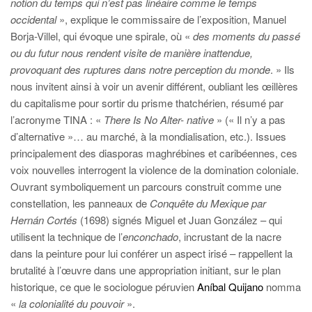
notion du temps qui n’est pas linéaire
comme le temps
occidental
», explique le commissaire de l’exposition, Manuel
Borja-Villel, qui évoque une spirale, où «
des moments du passé
ou du futur nous rendent visite de manière inattendue,
provoquant des ruptures dans notre perception du monde
. » Ils
nous invitent ainsi à voir un avenir différent, oubliant les œillères
du capitalisme pour sortir du prisme thatchérien, résumé par
l’acronyme TINA : «
There Is No Alter- native
» (« Il n’y a pas
d’alternative »… au marché, à la mondialisation, etc.). Issues
principalement des diasporas maghrébines et caribéennes, ces
voix nouvelles interrogent la violence de la domination coloniale.
Ouvrant symboliquement un parcours construit comme une
constellation, les panneaux de
Conquête du Mexique par
Hernán Cortés
(1698) signés Miguel et Juan González – qui
utilisent la technique de l’
enconchado
, incrustant de la nacre
dans la peinture pour lui conférer un aspect irisé – rappellent la
brutalité à l’œuvre dans une appropriation initiant, sur le plan
historique, ce que le sociologue péruvien
Aníbal Quijano
nomma
«
la colonialité du pouvoir
».