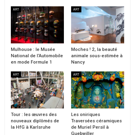
ART
ART
Mulhouse : le Musée
Moches ! 2, la beauté
National de l’Automobile
animale sous-estimée à
en mode Formule 1
Nancy
ART
ART
Tour : les œuvres des
Les oniriques
nouveaux diplômés de
Traversées céramiques
la HfG à Karlsruhe
de Muriel Persil à
Guebwiller