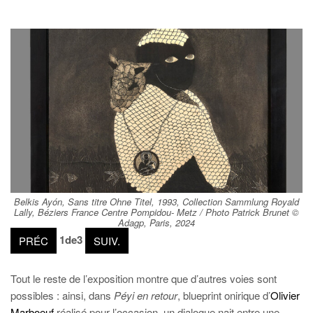
Belkis Ayón, Sans titre Ohne Titel, 1993, Collection Sammlung Royald
Lally, Béziers France Centre Pompidou- Metz / Photo Patrick Brunet ©
Adagp, Paris, 2024
1
de
3
PRÉC
SUIV.
Tout le reste de l’exposition montre que d’autres voies sont
possibles : ainsi, dans
Péyi en retour
, blueprint onirique d’
Olivier
Marboeuf
réalisé pour l’occasion, un dialogue nait entre une