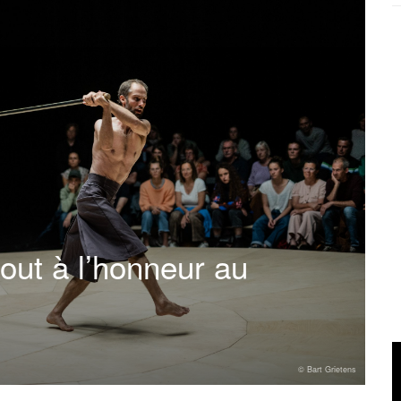
out à l’honneur au
© Bart Grietens