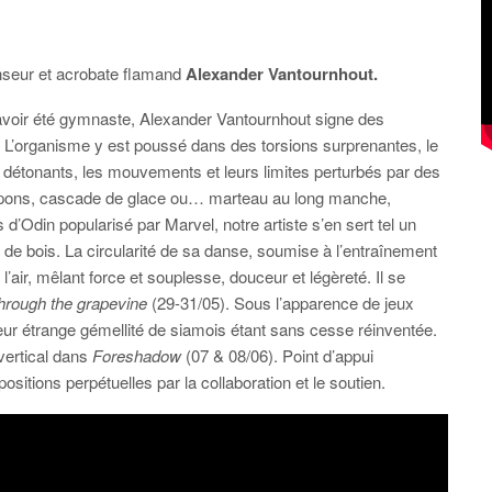
nseur et acrobate flamand
Alexander Vantournhout.
avoir été gymnaste, Alexander Vantournhout signe des
L’organisme y est poussé dans des torsions surprenantes, le
détonants, les mouvements et leurs limites perturbés par des
rampons, cascade de glace ou… marteau au long manche,
 d’Odin popularisé par Marvel, notre artiste s’en sert tel un
de bois. La circularité de sa danse, soumise à l’entraînement
l’air, mêlant force et souplesse, douceur et légèreté. Il se
hrough the grapevine
(29-31/05). Sous l’apparence de jeux
é, leur étrange gémellité de siamois étant sans cesse réinventée.
vertical dans
Foreshadow
(07 & 08/06). Point d’appui
sitions perpétuelles par la collaboration et le soutien.