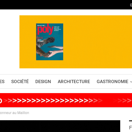
ES
SOCIÉTÉ
DESIGN
ARCHITECTURE
GASTRONOMIE
o
>
>
>
>
>
>
>
>
>
>
>
>
>
>
>
>
>
>
>
>
>
>
>
>
>
>
honneur au Maillon
F