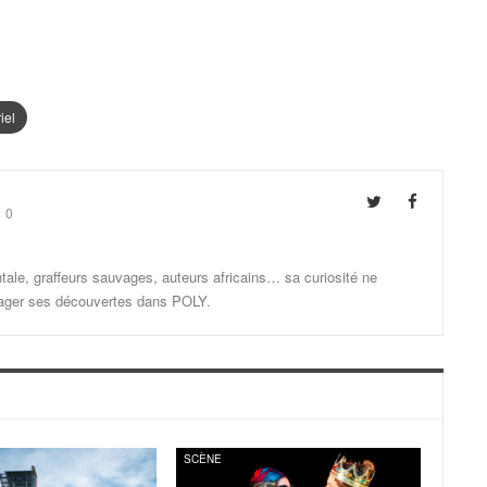
iel
0
ale, graffeurs sauvages, auteurs africains… sa curiosité ne
artager ses découvertes dans POLY.
SCÈNE