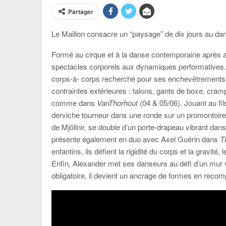
Partager
Le Maillon consacre un “paysage” de dix jours au da
Formé au cirque et à la danse contemporaine après 
spectacles corporels aux dynamiques performatives. 
corps-à- corps recherché pour ses enchevêtrements 
contraintes extérieures : talons, gants de boxe, c
comme dans
VanThorhout
(04 & 05/06). Jouant au fils
derviche tourneur dans une ronde sur un promontoire 
de Mjöllnir, se double d’un porte-drapeau vibrant dans 
présente également en duo avec Axel Guérin dans
T
enfantins, ils défient la rigidité du corps et la gravit
Enfin, Alexander met ses danseurs au défi d’un mur 
obligatoire, il devient un ancrage de formes en recompo