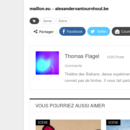
maillon.eu
–
alexandervantournhout.be
Danse
Scène
Facebook
Twitter
Courr
Partager
Thomas Flagel
1035 Posts
Comments
Théâtre des Balkans, danse expériment
connait pas de limites. Il nous fait p
VOUS POURRIEZ AUSSI AIMER
SCÈNE
SCÈNE