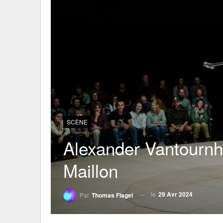
SCÈNE
Alexander Vantournh
Maillon
le
29 Avr 2024
Par
Thomas Flagel