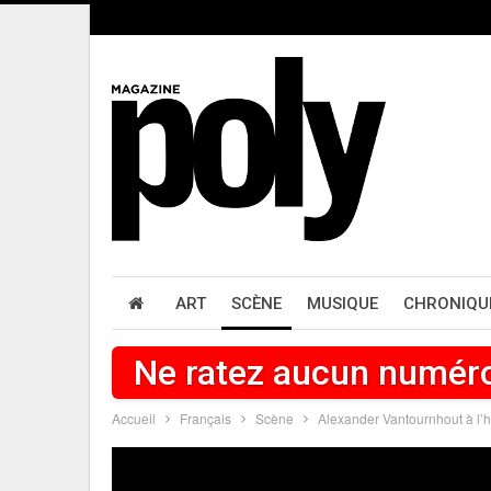
ART
SCÈNE
MUSIQUE
CHRONIQU
Ne ratez aucun numér
Accueil
Français
Scène
Alexander Vantournhout à l’