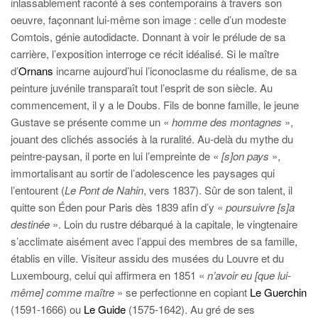
inlassablement raconté à ses contemporains à travers son
oeuvre, façonnant lui-même son image : celle d’un modeste
Comtois, génie autodidacte. Donnant à voir le prélude de sa
carrière, l’exposition interroge ce récit idéalisé. Si le maître
d’
Ornans
incarne aujourd’hui l’iconoclasme du réalisme, de sa
peinture juvénile transparaît tout l’esprit de son siècle. Au
commencement, il y a le Doubs. Fils de bonne famille, le jeune
Gustave se présente comme un «
homme des montagnes
»,
jouant des clichés associés à la ruralité. Au-delà du mythe du
peintre-paysan, il porte en lui l’empreinte de «
[s]on pays
»,
immortalisant au sortir de l’adolescence les paysages qui
l’entourent (
Le Pont de Nahin
, vers 1837). Sûr de son talent, il
quitte son Éden pour Paris dès 1839 afin d’y «
poursuivre [s]a
destinée
». Loin du rustre débarqué à la capitale, le vingtenaire
s’acclimate aisément avec l’appui des membres de sa famille,
établis en ville. Visiteur assidu des musées du Louvre et du
Luxembourg, celui qui affirmera en 1851 «
n’avoir eu [que lui-
même] comme maître
» se perfectionne en copiant
Le Guerchin
(1591-1666) ou
Le Guide
(1575-1642). Au gré de ses