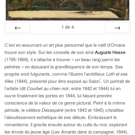
1
de
4
PRÉC
SUIV.
C’est en assumant un art plus personnel que le natif d’Ornans
trouve son style. Sur les conseils de son aîné
Auguste Hesse
(1795-1869), il s’attache à trouver «
un beau rang parmi les
peintres
» en épousant la grandiloquence de son temps. Ses
progrès sont fulgurants, comme l’illustre l’ambitieux
Loth et ses
*
filles
(1844), présenté pour être exposé au Salon
. Un portrait de
l’artiste (dit
Courbet au chien noir
, entre 1842 et 1844) lui en
ouvre finalement les portes en 1844, lui faisant prendre
conscience de la valeur de ce genre pictural. Peint à la même
période, le célèbre
Désespéré
(entre 1843 et 1845) cristallise
l’aboutissement esthétique de ses débuts. Embrassant le
romantisme, il gravite ensuite autour du culte du moi, explorant
les émois du jeune âge (
Les Amants dans la campagne
, 1844).