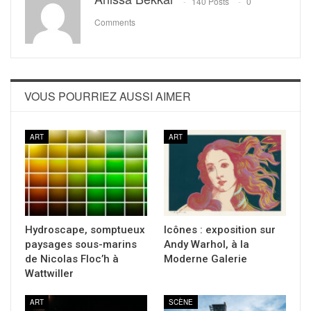
140 Posts
0
Comments
VOUS POURRIEZ AUSSI AIMER
ART
ART
Hydroscape, somptueux
Icônes : exposition sur
paysages sous-marins
Andy Warhol, à la
de Nicolas Floc’h à
Moderne Galerie
Wattwiller
ART
SCÈNE