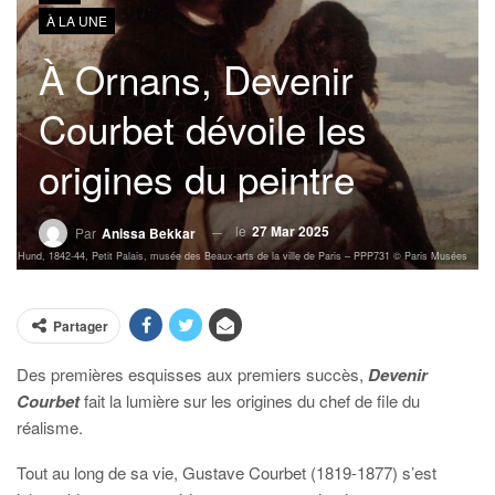
À LA UNE
À Ornans, Devenir
Courbet dévoile les
origines du peintre
le
27 Mar 2025
Par
Anissa Bekkar
t mit Hund, 1842-44, Petit Palais, musée des Beaux-arts de la ville de Paris – PPP731 © Paris Musées
Partager
Des premières esquisses aux premiers succès,
Devenir
Courbet
fait la lumière sur les origines du chef de file du
réalisme.
Tout au long de sa vie, Gustave Courbet (1819-1877) s’est