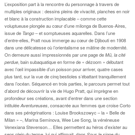
L’exposition part à la rencontre du personnage à travers de
multiples originaux : dessins pleins de vivacité, planches en noir
et blanc à la construction implacable – comme cette
voluptueuse plongée au cœur d’une milonga de Buenos-Aires,
issue de
Tango
– et somptueuses aquarelles. Dans l’une
d’entre-elles, Pratt nous immerge au cœur de Djibouti en 1908
dans une délicatesse où l’orientalisme se mâtine de modernité.
On demeure aussi impressionnés par une page de
Mū, la cité
perdue
, bain subaquatique en forme de « dézoom » débutant
avec l’œil impassible d’un poisson pour arriver, quatre cases
plus tard, sur la vue de cinq bestioles s’ébattant tranquillement
dans l’océan. Séquencé en trois parties, le parcours permet tout
d’abord de découvrir la vie de Hugo Pratt, qui imprègne en
profondeur ses créations, avant d’entrer dans une section
intitulée
Aventureuses
, consacrée aux femmes que croise Corto
dans ses pérégrinations : Louise Brookszowyc – la « Belle de
Milan » –, Marina Seminova, Wee Lee Song, la vénéneuse
Venexiana Stevenson… Elles permettent au héros d’exister au
sens plein du terme, lui qui affirmait, dans
Sous le signe du