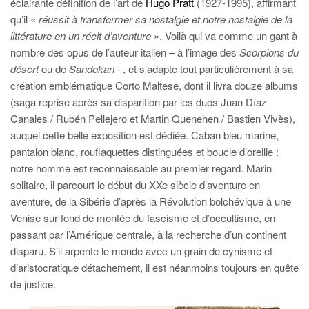
éclairante définition de l’art de
Hugo Pratt
(1927-1995), affirmant
qu’il «
réussit à transformer sa nostalgie et notre nostalgie de la
littérature en un récit d’aventure
». Voilà qui va comme un gant à
nombre des opus de l’auteur italien – à l’image des
Scorpions du
désert
ou de
Sandokan
–, et s’adapte tout particulièrement à sa
création emblématique Corto Maltese, dont il livra douze albums
(saga reprise après sa disparition par les duos Juan Díaz
Canales / Rubén Pellejero et Martin Quenehen / Bastien Vivès),
auquel cette belle exposition est dédiée. Caban bleu marine,
pantalon blanc, rouflaquettes distinguées et boucle d’oreille :
notre homme est reconnaissable au premier regard. Marin
solitaire, il parcourt le début du XXe siècle d’aventure en
aventure, de la Sibérie d’après la Révolution bolchévique à une
Venise sur fond de montée du fascisme et d’occultisme, en
passant par l’Amérique centrale, à la recherche d’un continent
disparu. S’il arpente le monde avec un grain de cynisme et
d’aristocratique détachement, il est néanmoins toujours en quête
de justice.