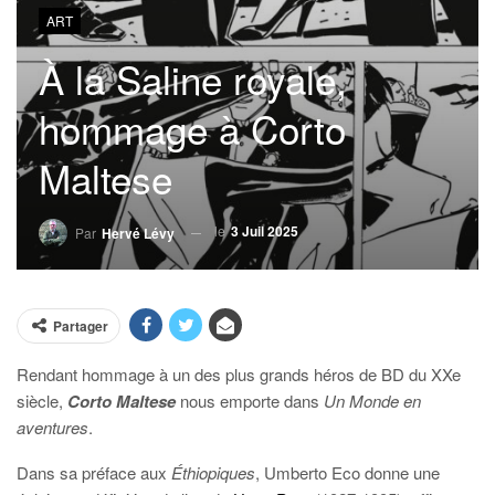
ART
À la Saline royale,
hommage à Corto
Maltese
le
3 Juil 2025
Par
Hervé Lévy
Partager
Rendant hommage à un des plus grands héros de BD du XXe
siècle,
Corto Maltese
nous emporte dans
Un Monde en
aventures
.
Dans sa préface aux
Éthiopiques
, Umberto Eco donne une