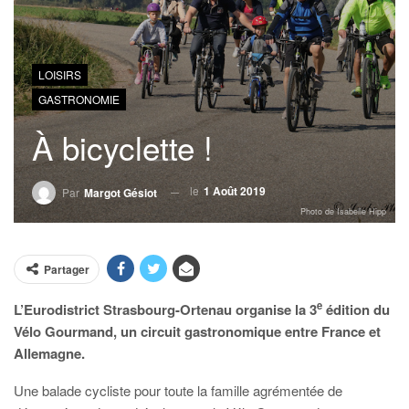
LOISIRS
GASTRONOMIE
À bicyclette !
le
1 Août 2019
Par
Margot Gésiot
Photo de Isabelle Hipp
Partager
e
L’Eurodistrict Strasbourg-Ortenau organise la 3
édition du
Vélo Gourmand, un circuit gastronomique entre France et
Allemagne.
Une balade cycliste pour toute la famille agrémentée de