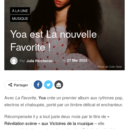
À LA UNE
MUSIQUE
Yoa est La nouvelle
Favorite !
le
27 Mar 2025
Par
Julia Percheron
Photo de Colin Solal
Partager
Avec
La Favorite
,
Yoa
crée un premier album aux rythmes pop,
electros et chaloupés, porté par un timbre délicat et enchanteur.
Récompensée il y a tout juste deux mois par le titre de
«
Révélation scène » aux Victoires de la musique
– elle