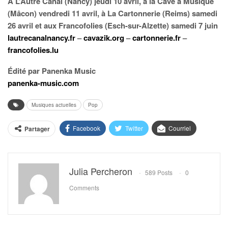
À L’Autre Canal (Nancy) jeudi 10 avril, à la Cave à Musique
(Mâcon) vendredi 11 avril, à La Cartonnerie (Reims) samedi
26 avril et aux Francofolies (Esch-sur-Alzette) samedi 7 juin
lautrecanalnancy.fr
–
cavazik.org
–
cartonnerie.fr
–
francofolies.lu
Édité par Panenka Music
panenka-music.com
Musiques actuelles
Pop
Facebook
Twitter
Courriel
Partager
Julia Percheron
589 Posts
0
Comments