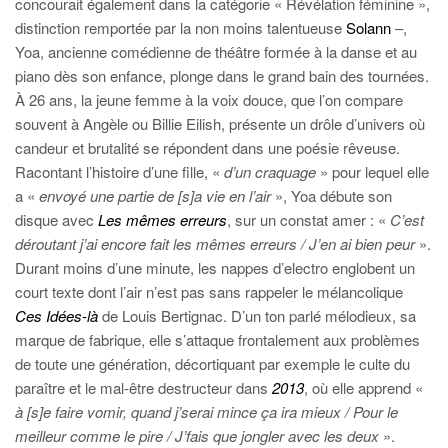
concourait également dans la catégorie « Révélation féminine »,
distinction remportée par la non moins talentueuse
Solann
–,
Yoa, ancienne comédienne de théâtre formée à la danse et au
piano dès son enfance, plonge dans le grand bain des tournées.
À 26 ans, la jeune femme à la voix douce, que l’on compare
souvent à Angèle ou Billie Eilish, présente un drôle d’univers où
candeur et brutalité se répondent dans une poésie rêveuse.
Racontant l’histoire d’une fille, «
d’un craquage
» pour lequel elle
a «
envoyé une partie de [s]a vie en l’air
», Yoa débute son
disque avec
Les mêmes erreurs
, sur un constat amer : «
C’est
déroutant j’ai encore fait les mêmes erreurs / J’en ai bien peur
».
Durant moins d’une minute, les nappes d’electro englobent un
court texte dont l’air n’est pas sans rappeler le mélancolique
Ces Idées-là
de Louis Bertignac. D’un ton parlé mélodieux, sa
marque de fabrique, elle s’attaque frontalement aux problèmes
de toute une génération, décortiquant par exemple le culte du
paraître et le mal-être destructeur dans
2013
, où elle apprend «
à [s]e faire vomir, quand j’serai mince ça ira mieux / Pour le
meilleur comme le pire / J’fais que jongler avec les deux
».