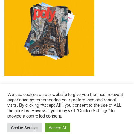
We use cookies on our website to give you the most relevant
experience by remembering your preferences and repeat
visits. By clicking “Accept All”, you consent to the use of ALL
Mentions Légales
Contacts
Où Trouver Poly ?
the cookies. However, you may visit "Cookie Settings" to
Lire Les Anciens N°
S’abonner À Poly
Qui Sommes-Nous ?
provide a controlled consent.
© 2025 – Magazine Poly – BKN
Cookie Settings
Accept All