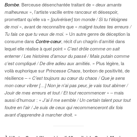
Bombe
. Berceuse désenchantée traitant de «
deux amants
malheureux
», l’artiste vacille entre rancœur et désespoir,
promettant qu’elle va «
[pulvériser] ton monde / Si tu t’éloignes
de moi
», avant de reconnaître que «
malgré toutes tes erreurs /
Tu fais ce que tu veux de moi.
» Un autre genre de déception la
consume dans
Contre-cœur
, récit d’un chagrin d’amitié dans
lequel elle réalise à quel point «
C’est drôle comme on sait
enterrer / Les histoires d’amour du passé / Mais putain comme
c’est compliqué / De dire adieu aux amitiés.
» Plus légère, la
voilà euphorique sur
Princesse Chaos
, bonbon de positivité, de
résilience – «
C’est toujours au cœur du chaos / Que je sens
mon cœur vibrer […] Non je n’ai pas peur, je vais tout abimer /
Jouir de mes erreurs et tout / Et tout recommencer
» – mais
aussi d’humour : «
J’ai il me semble / Un certain talent pour tout
foutre en l’air / Je suis de ceux qui recommenceront dix fois
avant d’apprendre à marcher droit.
»