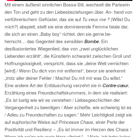
Mit einem äußerst sinnlichen Bossa-Stil, wechselt die Pariserin
den Ton und geht zu den Liebesbeziehungen über. An- hand von
verführerischem Geflüster, das sie auf
Tu veux me ?
(Willst Du
mich?) abspielt, stellt sie eine dominierende Femme fatale dar,
die sich an einen „Baby boy“ richtet, den sie gerne be-
herrscht… das Gegenteil des sensiblen
Bombe
. Ein
desillusioniertes Wiegenlied, das von „zwei unglücklichen
Liebenden erzählt“, die Künstlerin schwankt zwischen Groll und
Hoffnungslosigkeit, verspricht, dass sie „deine Welt vernichten
[wird] / Wenn Du dich von mir entfernst“, bevor sie anerkennt
„trotz aller deiner Fehler / Machst Du mit mir was Du willst.“
Eine andere Art der Enttäuschung verzehrt sie in
Contre-cœur
,
Erzählung eines Freundschaftskummers, in dem sie realisiert:
„Es ist lustig wie wir es verstehen / Liebesgeschichten der
Vergangenheit zu beerdigen / Aber scheiße, wie schwierig ist es
/ Adieu zu Freundschaften zu sagen.“ Mehr Leichtigkeit zeigt sie
auf euphorische Weise auf
Princesse Chaos
, einer Perle der
Positivität und Resilienz – „Es ist immer im Herzen des Chaos /
Wenn ich spüre wie mein Herz vibriert […] Nein, ich habe keine