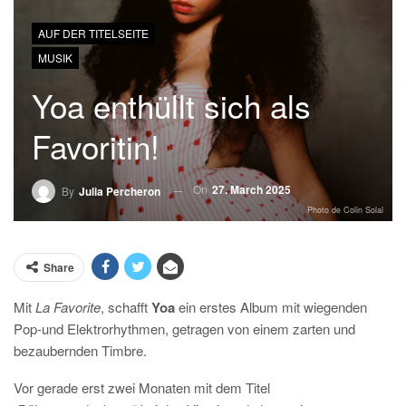
AUF DER TITELSEITE
MUSIK
Yoa enthüllt sich als
Favoritin!
On
27. March 2025
By
Julia Percheron
Photo de Colin Solal
Share
Mit
La Favorite
, schafft
Yoa
ein erstes Album mit wiegenden
Pop-und Elektrorhythmen, getragen von einem zarten und
bezaubernden Timbre.
Vor gerade erst zwei Monaten mit dem Titel