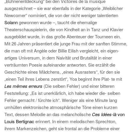
„Bühnenentdeckung“ bei den Victoires de la musique
ausgezeichnet – sie war ebenfalls in der Kategorie „Weiblicher
Newcomer“ nominiert, die von der nicht weniger talentierten
Solann
gewonnen wurde –, taucht die ehemalige
Theaterschauspielerin, die von Kindheit an in Tanz und Klavier
ausgebildet wurde, in das große Abenteuer der Tourneen ein.
Mit 26 Jahren präsentiert die junge Frau mit der sanften Stimme,
die man oft mit Angèle oder Billie Eilish vergleicht, ein eigen-
artiges Universum, in dem Naivität und Brutalität in einer
verträumten Poesie aufeinander antworten. Sie erzählt die
Geschichte eines Mädchens, „eines Ausrasters“, für den sie
„einen Teil ihres Lebens zerstört“, Yoa beginnt ihre Plat- te mit
Les mêmes erreurs
(Die selben Fehler) und einer bitteren
Feststellung: „Es ist unerklärlich, ich habe wieder die- selben
Fehler gemacht / fürchte ich“. Weniger als eine Minute lang
umhüllen elektronische atmosphärische Töne einen kurzen
Text, dessen Melodie an das melancholische
Ces Idées-là
von
Louis Bertignac
erinnert. In einem melodischen Sprechton,
ihrem Markenzeichen, geht sie frontal an die Probleme einer