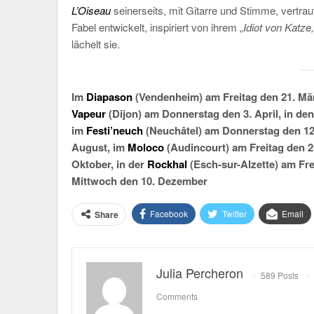
L’Oiseau
seinerseits, mit Gitarre und Stimme, vertra
Fabel entwickelt, inspiriert von ihrem „
Idiot von Katze
lächelt sie.
Im
Diapason
(Vendenheim) am Freitag den 21. Mär
Vapeur
(Dijon) am Donnerstag den 3. April, in de
im
Festi’neuch
(Neuchâtel) am Donnerstag den 12
August, im
Moloco
(Audincourt) am Freitag den 2
Oktober, in der
Rockhal
(Esch-sur-Alzette) am Fr
Mittwoch den 10. Dezember
Facebook
Twitter
Email
Share
Julia Percheron
589 Posts
Comments