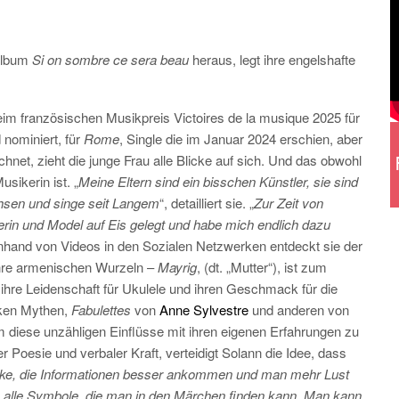
kalbum
Si on sombre ce sera beau
heraus, legt ihre engelshafte
eim französischen Musikpreis Victoires de la musique 2025 für
 nominiert, für
Rome
, Single die im Januar 2024 erschien, aber
net, zieht die junge Frau alle Blicke auf sich. Und das obwohl
sikerin ist. „
Meine Eltern sind ein bisschen Künstler, sie sind
hsen und singe seit Langem
“, detailliert sie. „
Zur Zeit von
erin und Model auf Eis gelegt und habe mich endlich dazu
Anhand von Videos in den Sozialen Netzwerken entdeckt sie der
ihre armenischen Wurzeln –
Mayrig
, (dt. „Mutter“), ist zum
nd ihre Leidenschaft für Ukulele und ihren Geschmack für die
tiken Mythen,
Fabulettes
von
Anne Sylvestre
und anderen von
 diese unzähligen Einflüsse mit ihren eigenen Erfahrungen zu
r Poesie und verbaler Kraft, verteidigt Solann die Idee, dass
acke, die Informationen besser ankommen und man mehr Lust
be alle Symbole, die man in den Märchen finden kann. Man kann