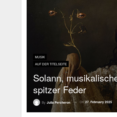
MUSIK
AUF DER TITELSEITE
Solann, musikalisch
spitzer Feder
On
27. February 2025
By
Julia Percheron