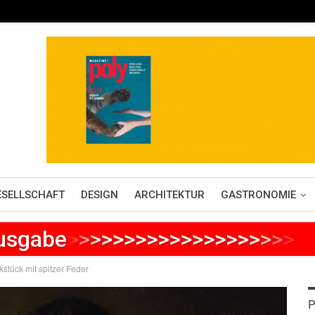
ESELLSCHAFT
DESIGN
ARCHITEKTUR
GASTRONOMIE
Ausgabe
>
>
>
>
>
>
>
>
>
>
>
>
>
>
>
>
>
>
>
>
>
stück mit spitzer Feder
P