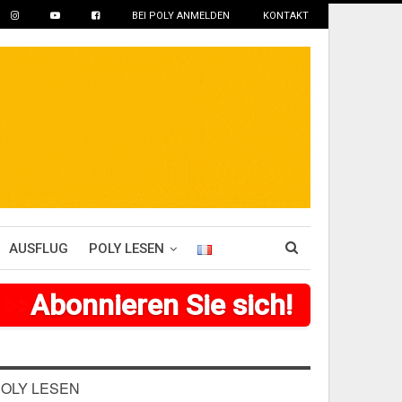
BEI POLY ANMELDEN
KONTAKT
AUSFLUG
POLY LESEN
>
>
>
Abonnieren Sie sich!
>
>
>
>
>
>
OLY LESEN