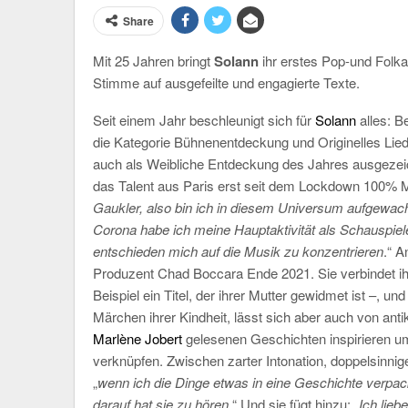
Share
Mit 25 Jahren bringt
Solann
ihr erstes Pop-und Fol
Stimme auf ausgefeilte und engagierte Texte.
Seit einem Jahr beschleunigt sich für
Solann
alles: B
die Kategorie Bühnenentdeckung und Originelles Lied
auch als Weibliche Entdeckung des Jahres ausgezeich
das Talent aus Paris erst seit dem Lockdown 100% Mu
Gaukler, also bin ich in diesem Universum aufgewac
Corona habe ich meine Hauptaktivität als Schauspiel
entschieden mich auf die Musik zu konzentrieren
.“ 
Produzent Chad Boccara Ende 2021. Sie verbindet 
Beispiel ein Titel, der ihrer Mutter gewidmet ist –, u
Märchen ihrer Kindheit, lässt sich aber auch von an
Marlène Jobert
gelesenen Geschichten inspirieren um
verknüpfen. Zwischen zarter Intonation, doppelsinnige
„
wenn ich die Dinge etwas in eine Geschichte verp
darauf hat sie zu hören
.“ Und sie fügt hinzu: „
Ich lie