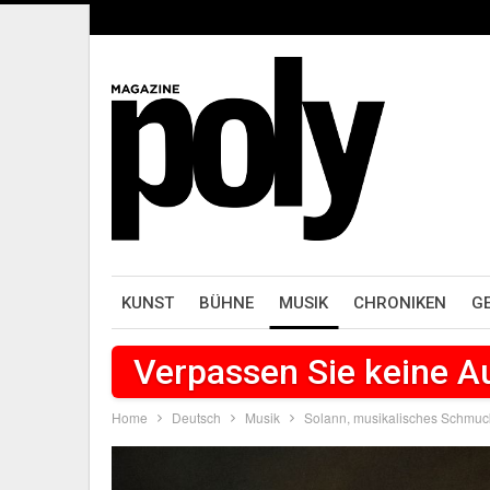
KUNST
BÜHNE
MUSIK
CHRONIKEN
G
Verpassen Sie keine 
Home
Deutsch
Musik
Solann, musikalisches Schmuck