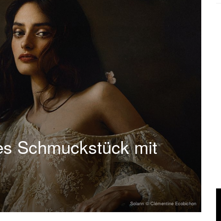
es Schmuckstück mit
Solann © Clémentine Ecobichon