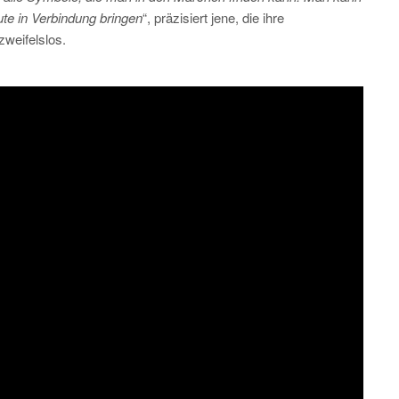
te in Verbindung bringen
“, präzisiert jene, die ihre
s zweifelslos.