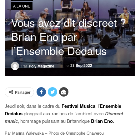
À LA UNE
Vous avez dit discreet ?
Brian Eno par
l’Ensemble Dedalus
le
23 Sep 2022
Par
Poly Magazine
Partager
Jeudi soir, dans le cadre du
Festival Musica
, l’
Ensemble
Dedalus
plongeait aux racines de l’ambient avec
Discreet
music
, hommage puissant au Britannique
Brian Eno
.
Par Marina Walewska – Photo de Christophe Chaverou