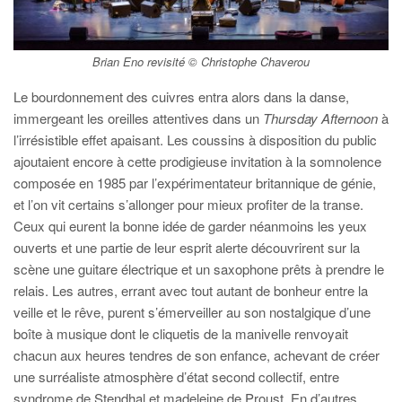
Brian Eno revisité © Christophe Chaverou
Le bourdonnement des cuivres entra alors dans la danse,
immergeant les oreilles attentives dans un
Thursday Afternoon
à
l’irrésistible effet apaisant. Les coussins à disposition du public
ajoutaient encore à cette prodigieuse invitation à la somnolence
composée en 1985 par l’expérimentateur britannique de génie,
et l’on vit certains s’allonger pour mieux profiter de la transe.
Ceux qui eurent la bonne idée de garder néanmoins les yeux
ouverts et une partie de leur esprit alerte découvrirent sur la
scène une guitare électrique et un saxophone prêts à prendre le
relais. Les autres, errant avec tout autant de bonheur entre la
veille et le rêve, purent s’émerveiller au son nostalgique d’une
boîte à musique dont le cliquetis de la manivelle renvoyait
chacun aux heures tendres de son enfance, achevant de créer
une surréaliste atmosphère d’état second collectif, entre
syndrome de Stendhal et madeleine de Proust. En d’autres