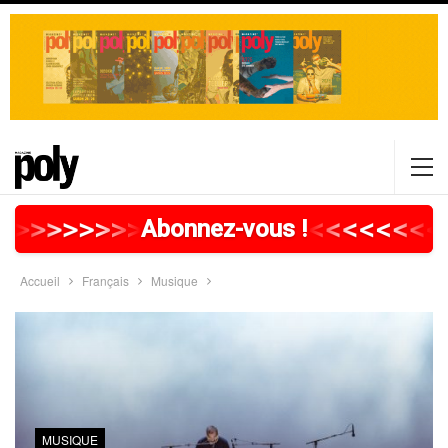
>
>
>
>
>
>
>
>
>
>
>
>
>
>
>
>
>
<
<
<
<
<
<
<
<
Abonnez-vous !
Accueil
Français
Musique
MUSIQUE