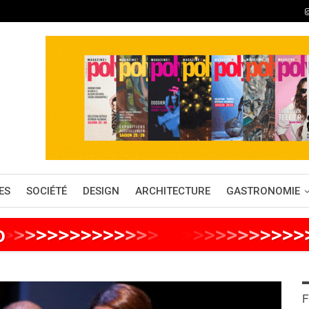
ES
SOCIÉTÉ
DESIGN
ARCHITECTURE
GASTRONOMIE
o
>
>
>
>
>
>
>
>
>
>
>
>
>
>
>
>
>
>
>
>
>
>
>
>
F