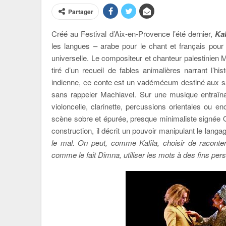
Partager
Créé au Festival d’Aix-en-Provence l’été dernier,
Ka
les langues – arabe pour le chant et français pour 
universelle. Le compositeur et chanteur palestinie
tiré d’un recueil de fables animalières narrant l’hi
indienne, ce conte est un vadémécum destiné aux sag
sans rappeler Machiavel. Sur une musique entraînan
violoncelle, clarinette, percussions orientales ou 
scène sobre et épurée, presque minimaliste signée Oli
construction, il décrit un pouvoir manipulant le langag
le mal. On peut, comme Kalîla, choisir de raconter
comme le fait Dimna, utiliser les mots à des fins per