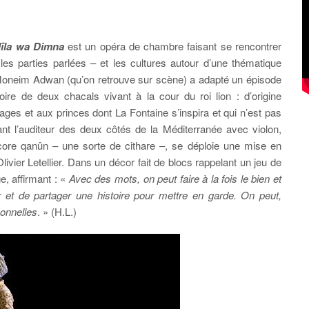
lîla wa Dimna
est un opéra de chambre faisant se rencontrer
les parties parlées – et les cultures autour d’une thématique
n Moneim Adwan (qu’on retrouve sur scène) a adapté un épisode
stoire de deux chacals vivant à la cour du roi lion : d’origine
es et aux princes dont La Fontaine s’inspira et qui n’est pas
t l’auditeur des deux côtés de la Méditerranée avec violon,
encore qanûn – une sorte de cithare –, se déploie une mise en
vier Letellier. Dans un décor fait de blocs rappelant un jeu de
e, affirmant : «
Avec des mots, on peut faire à la fois le bien et
 et de partager une histoire pour mettre en garde. On peut,
sonnelles
. » (H.L.)