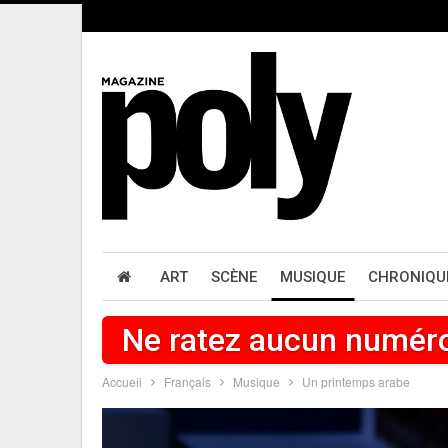
ART
SCÈNE
MUSIQUE
CHRONIQU
Ne ratez aucun numér
Accueil
Français
Musique
Un printemps arabe