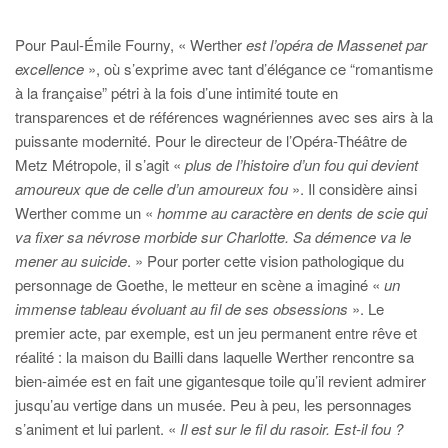
Pour Paul-Émile Fourny, « Werther
est l’opéra de Massenet par
excellence
», où s’exprime avec tant d’élégance ce “romantisme
à la française” pétri à la fois d’une intimité toute en
transparences et de références wagnériennes avec ses airs à la
puissante modernité. Pour le directeur de l’Opéra-Théâtre de
Metz Métropole, il s’agit «
plus de l’histoire d’un fou qui devient
amoureux que de celle d’un amoureux fou
». Il considère ainsi
Werther comme un «
homme au caractère en dents de scie qui
va fixer sa névrose morbide sur Charlotte. Sa démence va le
mener au suicide
. » Pour porter cette vision pathologique du
personnage de Goethe, le metteur en scène a imaginé «
un
immense tableau évoluant au fil de ses obsessions
». Le
premier acte, par exemple, est un jeu permanent entre rêve et
réalité : la maison du Bailli dans laquelle Werther rencontre sa
bien-aimée est en fait une gigantesque toile qu’il revient admirer
jusqu’au vertige dans un musée. Peu à peu, les personnages
s’animent et lui parlent. «
Il est sur le fil du rasoir. Est-il fou ?