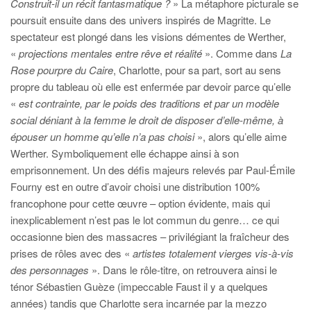
Construit-il un récit fantasmatique ?
» La métaphore picturale se
poursuit ensuite dans des univers inspirés de Magritte. Le
spectateur est plongé dans les visions démentes de Werther,
«
projections mentales
entre rêve et réalité
». Comme dans
La
Rose pourpre du Caire
, Charlotte, pour sa part, sort au sens
propre du tableau où elle est enfermée par devoir parce qu’elle
«
est contrainte, par le poids des traditions et par un modèle
social déniant à la femme le droit de disposer d’elle-même, à
épouser un homme qu’elle n’a pas choisi
», alors qu’elle aime
Werther. Symboliquement elle échappe ainsi à son
emprisonnement. Un des défis majeurs relevés par Paul-Émile
Fourny est en outre d’avoir choisi une distribution 100%
francophone pour cette œuvre – option évidente, mais qui
inexplicablement n’est pas le lot commun du genre… ce qui
occasionne bien des massacres – privilégiant la fraîcheur des
prises de rôles avec des «
artistes totalement vierges vis-à-vis
des personnages
». Dans le rôle-titre, on retrouvera ainsi le
ténor Sébastien Guèze (impeccable Faust il y a quelques
années) tandis que Charlotte sera incarnée par la mezzo