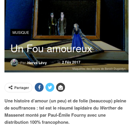
MUSIQUE
Un Fou amoureux
le
2 Fév 2017
Par
Hervé Lévy
Maquettes des décors de Benoît Dugardyn
Partager
Une histoire d’amour (un peu) et de folie (beaucoup) pleine
de souffrances : tel est le résumé lapidaire du
Werther
de
Massenet monté par Paul-Émile Fourny avec une
distribution 100% francophone.