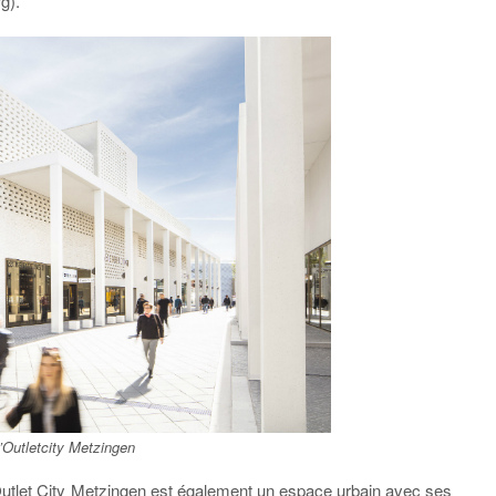
g).
’Outletcity Metzingen
’Outlet City Metzingen est également un espace urbain avec ses