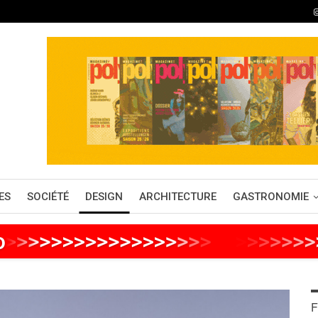
ES
SOCIÉTÉ
DESIGN
ARCHITECTURE
GASTRONOMIE
o
>
>
>
>
>
>
>
>
>
>
>
>
>
>
>
>
>
>
>
>
>
>
>
>
>
>
F