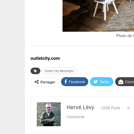
Photo de l
outletcity.com
Outlet City Metzingen
Facebook
Twitter
Courr
Partager
Hervé Lévy
2256 Posts
0
Comments