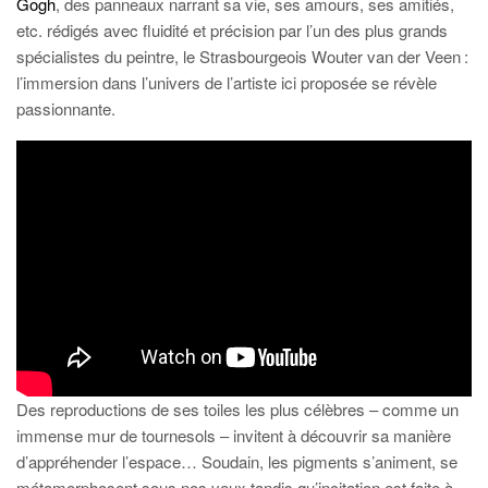
Gogh
, des panneaux narrant sa vie, ses amours, ses amitiés,
etc. rédigés avec fluidité et précision par l’un des plus grands
spécialistes du peintre, le Strasbourgeois Wouter van der Veen :
l’immersion dans l’univers de l’artiste ici proposée se révèle
passionnante.
Des reproductions de ses toiles les plus célèbres – comme un
immense mur de tournesols – invitent à découvrir sa manière
d’appréhender l’espace… Soudain, les pigments s’animent, se
métamorphosent sous nos yeux tandis qu’incitation est faite à