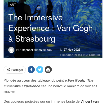
ART
The Immersive
Experience : Van Gogh
à Strasbourg
le
27 Nov 2025
Par
Raphaël Zimmermann
© Van Gogh / The Immersive Experience
Partager
Plongée au cœur des tableaux du peintre,
Van Gogh: The
Immersive Experience
est une nouvelle manière de voir ses
œuvres.
Des couleurs projetées sur un immense buste de
Vincent van