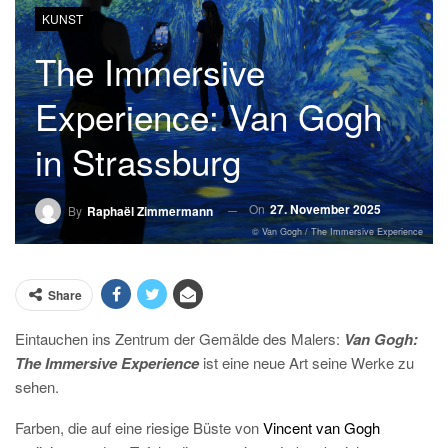
KUNST
The Immersive
Experience: Van Gogh
in Strassburg
On
27. November 2025
By
Raphaël Zimmermann
© Van Gogh / The Immersive Experience
Share
Eintauchen ins Zentrum der Gemälde des Malers:
Van Gogh:
The Immersive Experience
ist eine neue Art seine Werke zu
sehen.
F
arben, die auf eine riesige Büste von
Vincent van Gogh