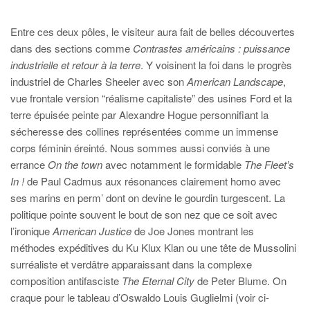
Entre ces deux pôles, le visiteur aura fait de belles découvertes
dans des sections comme
Contrastes américains : puissance
industrielle et retour à la terre
. Y voisinent la foi dans le progrès
industriel de Charles Sheeler avec son
American Landscape
,
vue frontale version “réalisme capitaliste” des usines Ford et la
terre épuisée peinte par Alexandre Hogue personnifiant la
sécheresse des collines représentées comme un immense
corps féminin éreinté. Nous sommes aussi conviés à une
errance
On the town
avec notamment le formidable
The Fleet’s
In !
de Paul Cadmus aux résonances clairement homo avec
ses marins en perm’ dont on devine le gourdin turgescent. La
politique pointe souvent le bout de son nez que ce soit avec
l’ironique
American Justice
de Joe Jones montrant les
méthodes expéditives du Ku Klux Klan ou une tête de Mussolini
surréaliste et verdâtre apparaissant dans la complexe
composition antifasciste
The Eternal City
de Peter Blume. On
craque pour le tableau d’Oswaldo Louis Guglielmi (voir ci-