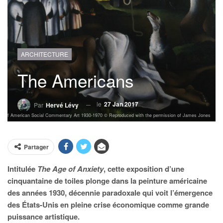
ARCHITECTURE
The Americans
le
27 Jan 2017
Par
Hervé Lévy
tion of American Social Commentary Art 1930-1970 © Reproduced with the permission of James Jones
Partager
Intitulée
The Age of Anxiety
, cette exposition d’une
cinquantaine de toiles plonge dans la peinture américaine
des années 1930, décennie paradoxale qui voit l’émergence
des États-Unis en pleine crise économique comme grande
puissance artistique.