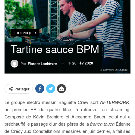
CHRONIQUES
Tartine sauce BPM
le
28 Fév 2020
Par
Florent Lachèvre
© Giovanni Di Legami
Partager
Le groupe electro messin Baguette Crew sort
AFTERWORK
,
un premier EP de quatre titres à retrouver en streaming.
Composé de Kévin Brenière et Alexandre Bauer, celui qui a
préchauffé le passage d’un des pères de la
french touch
Étienne
de Crécy aux Constellations messines en juin dernier, a fait ses