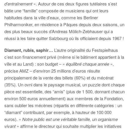
d’entraînement
». Autour de ces deux figures tutélaires s’est
bâtie une “famille” composée de musiciens qui ont leurs
habitudes dans la ville d’eaux, comme les Berliner
Philharmoniker, en résidence à Pâques depuis deux saisons, un
des plus beaux succès d’Andreas Mölich-Zebhauser qui a
réussi à les faire quitter Salzbourg où ils officiaient depuis 1967 !
Diamant, rubis, saphir…
L’autre originalité du Festspielhaus
c’est son financement privé (même si le bâtiment appartient à la
ville et au Land) : son budget – «
équilibré chaque année
»,
précise AMZ – d’environ 25 millions d’euros résulte
principalement de la vente des billets (60%) et du mécénat
(35%). Un ovni dans le paysage musical, un puzzle dont chaque
pièce est essentielle, des “amis” (plus de 1 500, donnant chacun
environ 500 euros annuellement) aux membres de la Fondation,
sans oublier les mécènes (répartis en différente catégories : un
“diamant” contribuant, par exemple, à hauteur de 100 000
euros). «
Notre public est une véritable famille, un organisme
vivant
» affirme le directeur qui souhaite multiplier les initiatives