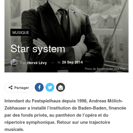
MUSIQUE
Star system
le
26 Sep 2014
Par
Hervé Lévy
Photo de Benoît Linder pour Poly
Partager
Intendant du Festspielhaus depuis 1998, Andreas Mölich-
Zebhauser a installé l’institution de Baden-Baden, financée
par des fonds privés, au panthéon de l’opéra et du
répertoire symphonique. Retour sur une trajectoire
musicale.