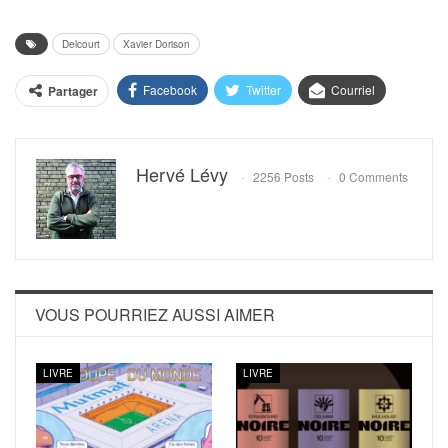
Delcourt
Xavier Dorison
Facebook
Twitter
Courriel
Partager
Hervé Lévy
2256 Posts
0 Comments
VOUS POURRIEZ AUSSI AIMER
LIVRE
LIVRE