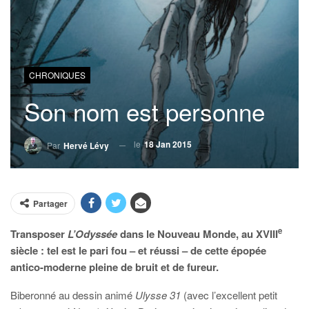
CHRONIQUES
Son nom est personne
le
18 Jan 2015
Par
Hervé Lévy
Partager
e
Transposer
L’Odyssée
dans le Nouveau Monde, au XVIII
siècle : tel est le pari fou – et réussi – de cette épopée
antico-moderne pleine de bruit et de fureur.
Biberonné au dessin animé
Ulysse 31
(avec l’excellent petit