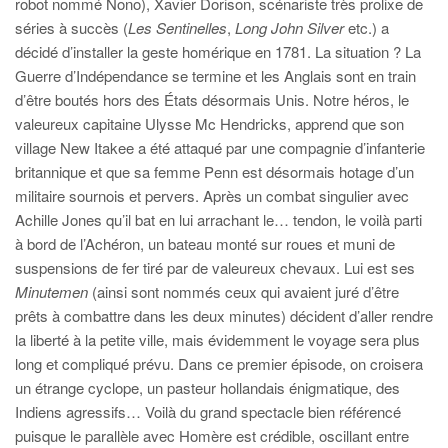
robot nommé Nono), Xavier Dorison, scénariste très prolixe de
séries à succès (
Les Sentinelles
,
Long John Silver
etc.) a
décidé d’installer la geste homérique en 1781. La situation ? La
Guerre d’Indépendance se termine et les Anglais sont en train
d’être boutés hors des États désormais Unis. Notre héros, le
valeureux capitaine Ulysse Mc Hendricks, apprend que son
village New Itakee a été attaqué par une compagnie d’infanterie
britannique et que sa femme Penn est désormais hotage d’un
militaire sournois et pervers. Après un combat singulier avec
Achille Jones qu’il bat en lui arrachant le… tendon, le voilà parti
à bord de l’Achéron, un bateau monté sur roues et muni de
suspensions de fer tiré par de valeureux chevaux. Lui est ses
Minutemen
(ainsi sont nommés ceux qui avaient juré d’être
prêts à combattre dans les deux minutes) décident d’aller rendre
la liberté à la petite ville, mais évidemment le voyage sera plus
long et compliqué prévu. Dans ce premier épisode, on croisera
un étrange cyclope, un pasteur hollandais énigmatique, des
Indiens agressifs… Voilà du grand spectacle bien référencé
puisque le parallèle avec Homère est crédible, oscillant entre