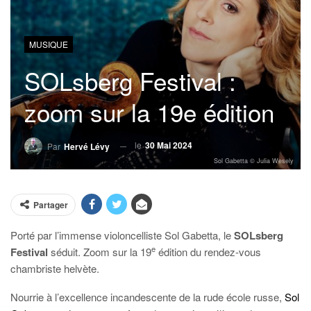
MUSIQUE
SOLsberg Festival :
zoom sur la 19e édition
le
30 Mai 2024
Par
Hervé Lévy
Sol Gabetta © Julia Wesely
Partager
Porté par l’immense violoncelliste Sol Gabetta, le
SOLsberg
e
Festival
séduit. Zoom sur la 19
édition du rendez-vous
chambriste helvète.
Nourrie à l’excellence incandescente de la rude école russe,
Sol