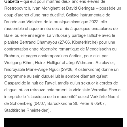
Gabetta
– qui eut pour maîtres deux anciens élèves de
Rostropovitch, Ivan Monighetti et David Geringas – possède un
coup d’archet d’une rare ductilité. Soliste instrumentale de
l’année aux Victoires de la musique classique 2022, elle
rassemble chaque année ses amis à quelques encablures de
Bâle, où elle enseigne. La virtuose y partage l’affiche avec le
pianiste Bertrand Chamayou (27/06, Klosterkirche) pour une
confrontation entre répertoire romantique de Mendelssohn ou
Brahms, et pages contemporaines écrites, pour elle, par
Wolfgang Rihm, Heinz Holliger et Jörg Widmann. Au clavier,
l’incroyable Marie-Ange Nguci (29/06, Klosterkirche) donne un
programme au sein duquel luit le sombre diamant qu’est
Gaspard de la nuit de Ravel, tandis qu’un sextuor à cordes de
dingue, où on retrouve notamment la violoniste Veronika Eberle,
interprète le “classique de la modernité” qu’est Verklärte Nacht
de Schoenberg (04/07, Barockkirche St. Peter & 05/07,
Stadtkirche Rheinfelden).