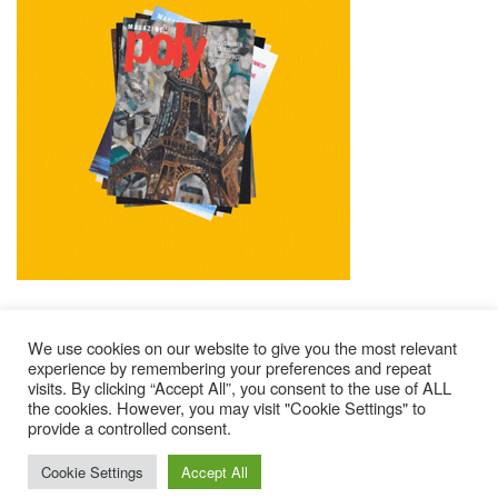
We use cookies on our website to give you the most relevant
experience by remembering your preferences and repeat
visits. By clicking “Accept All”, you consent to the use of ALL
Mentions Légales
Contacts
Où Trouver Poly ?
the cookies. However, you may visit "Cookie Settings" to
Lire Les Anciens N°
S’abonner À Poly
Qui Sommes-Nous ?
provide a controlled consent.
© 2025 – Magazine Poly – BKN
Cookie Settings
Accept All