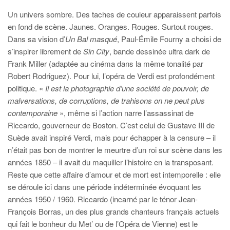
Un univers sombre. Des taches de couleur apparaissent parfois
en fond de scène. Jaunes. Oranges. Rouges. Surtout rouges.
Dans sa vision d’
Un Bal masqué
, Paul-Émile Fourny a choisi de
s’inspirer librement de
Sin City
, bande dessinée ultra dark de
Frank Miller (adaptée au cinéma dans la même tonalité par
Robert Rodriguez). Pour lui, l’opéra de Verdi est profondément
politique. «
Il est la photographie d’une société de pouvoir, de
malversations, de corruptions, de trahisons on ne peut plus
contemporaine
», même si l’action narre l’assassinat de
Riccardo, gouverneur de Boston. C’est celui de Gustave III de
Suède avait inspiré Verdi, mais pour échapper à la censure – il
n’était pas bon de montrer le meurtre d’un roi sur scène dans les
années 1850 – il avait du maquiller l’histoire en la transposant.
Reste que cette affaire d’amour et de mort est intemporelle : elle
se déroule ici dans une période indéterminée évoquant les
années 1950 / 1960. Riccardo (incarné par le ténor Jean-
François Borras, un des plus grands chanteurs français actuels
qui fait le bonheur du Met’ ou de l’Opéra de Vienne) est le