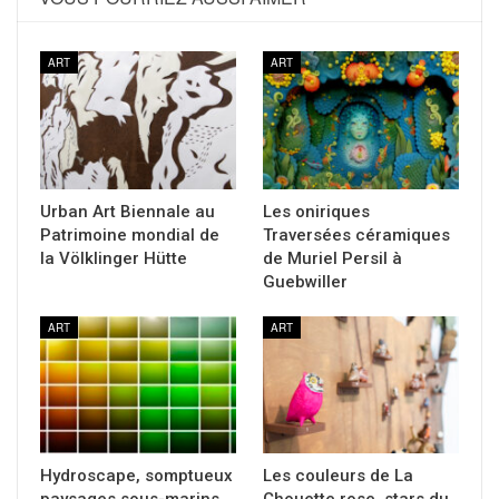
ART
ART
Urban Art Biennale au
Les oniriques
Patrimoine mondial de
Traversées céramiques
la Völklinger Hütte
de Muriel Persil à
Guebwiller
ART
ART
Hydroscape, somptueux
Les couleurs de La
paysages sous-marins
Chouette rose, stars du