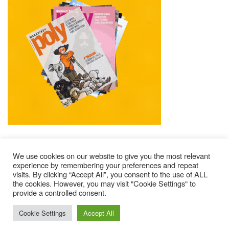
We use cookies on our website to give you the most relevant
experience by remembering your preferences and repeat
visits. By clicking “Accept All”, you consent to the use of ALL
Mentions Légales
Contacts
Où Trouver Poly ?
the cookies. However, you may visit "Cookie Settings" to
provide a controlled consent.
Lire Les Anciens N°
S’abonner À Poly
Qui Sommes-Nous ?
© 2025 – Magazine Poly – BKN
Cookie Settings
Accept All