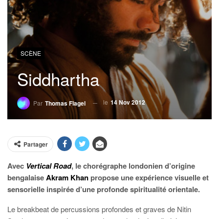
SCÈNE
Siddhartha
le
14 Nov 2012
Par
Thomas Flagel
Partager
Avec
Vertical Road
, le chorégraphe londonien d’origine
bengalaise
Akram Khan
propose une expérience visuelle et
sensorielle inspirée d’une profonde spiritualité orientale.
Le breakbeat de percussions profondes et graves de Nitin