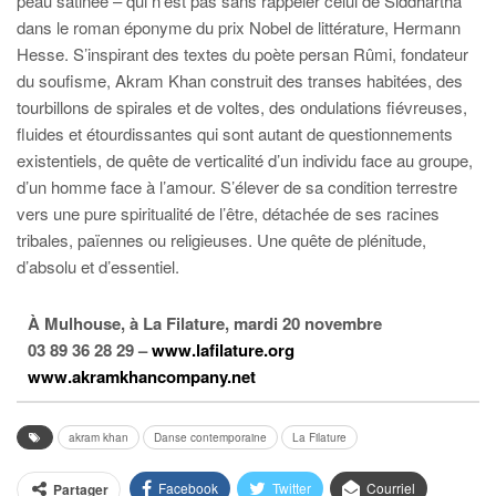
peau satinée – qui n’est pas sans rappeler celui de Siddhartha
dans le roman éponyme du prix Nobel de littérature, Hermann
Hesse. S’inspirant des textes du poète persan Rûmi, fondateur
du soufisme, Akram Khan construit des transes habitées, des
tourbillons de spirales et de voltes, des ondulations fiévreuses,
fluides et étourdissantes qui sont autant de questionnements
existentiels, de quête de verticalité d’un individu face au groupe,
d’un homme face à l’amour. S’élever de sa condition terrestre
vers une pure spiritualité de l’être, détachée de ses racines
tribales, païennes ou religieuses. Une quête de plénitude,
d’absolu et d’essentiel.
À Mulhouse, à La Filature, mardi 20 novembre
03 89 36 28 29 –
www.lafilature.org
www.akramkhancompany.net
akram khan
Danse contemporaine
La Filature
Facebook
Twitter
Courriel
Partager