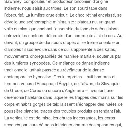
Sawhney, compositeur et producteur londonien d’origine
indienne, nous saisit aux tripes. Le son sourd tape dans
l’obscurité. La lumière crue éblouit. Le choc rétinal encaissé, se
dévoile une scénographie minimaliste : plateau nu, un grand
voile de plastique cachant l’ensemble du fond de scène laisse
entrevoir les contours déformés d’un homme éclairé de dos. Au-
devant, un groupe de danseurs drapés à l’extrême orientale en
d’amples tissus évolue dans ce qui s’apparente à des katas,
mouvements chorégraphiés de manière martiale, soutenus par
des lumières syncopées. Ce mélange de danse indienne
traditionnelle kathak passée au révélateur de la danse
contemporaine hypnotise. Ces interprètes – huit hommes et
femmes venus d’Espagne, d’Égypte, de Taïwan, de Slovaquie,
de Grèce, de Corée ou encore d’Angleterre – inventent une
cérémonie haletante dans laquelle les frappes des mains sur les
corps et habits gorgés de talc laissent s’échapper des nuées de
poussière blanche, traces des troubles produits en fendant l’air.
La verticalité est de mise, les chutes incessantes, les corps
secoués par leurs démons intérieurs comme des spasmes qui,