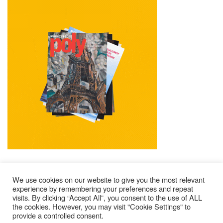
We use cookies on our website to give you the most relevant
experience by remembering your preferences and repeat
visits. By clicking “Accept All”, you consent to the use of ALL
Mentions Légales
Contacts
Où Trouver Poly ?
the cookies. However, you may visit "Cookie Settings" to
Lire Les Anciens N°
S’abonner À Poly
Qui Sommes-Nous ?
provide a controlled consent.