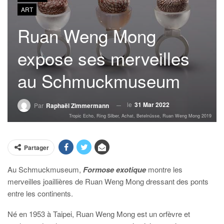
ART
Ruan Weng Mong
expose ses merveilles
au Schmuckmuseum
le
31 Mar 2022
Par
Raphaël Zimmermann
Tropic Echo, Ring Silber, Achat, Betelnüsse, Ruan Weng Mong 2019
Partager
Au Schmuckmuseum,
Formose exotique
montre les
merveilles joaillières de Ruan Weng Mong dressant des ponts
entre les continents.
Né en 1953 à Taipei, Ruan Weng Mong est un orfèvre et