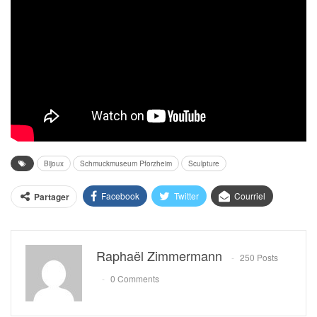
Bijoux
Schmuckmuseum Pforzheim
Sculpture
Facebook
Twitter
Courriel
Partager
Raphaël Zimmermann
250 Posts
0 Comments