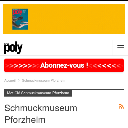
>
>
>
>
>
>
>
>
>
>
>
>
>
>
>
>
>
<
<
<
<
<
<
<
<
Abonnez-vous !
Accueil
Schmuckmuseum Pforzheim
Mot Clé Schmuckmuseum Pforzheim
Schmuckmuseum
Pforzheim