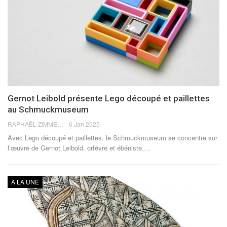
Gernot Leibold présente Lego découpé et paillettes
au Schmuckmuseum
RAPHAËL ZIMMERMANN
6 Jan 2025
Avec Lego découpé et paillettes, le Schmuckmuseum se concentre sur
l’œuvre de Gernot Leibold, orfèvre et ébéniste.
…
À LA UNE