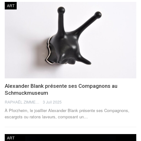
ART
Alexander Blank présente ses Compagnons au
Schmuckmuseum
RAPHAËL ZIMMERMANN
3 Juil 2025
À Pforzheim, le joaillier Alexander Blank présente ses Compagnons,
escargots ou ratons laveurs, composant un
…
ART