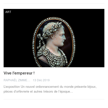
ART
Vive l’empereur !
RAPHAËL ZIMMERMANN
13 Déc 2019
L’exposition Un nouvel ordonnancement du monde présente bijoux,
pièces d’orfèvrerie et autres trésors de l’époque…