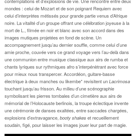
contemplations et d’explosions de vie. Une rencontre entre deux
mondes : celui de Mozart et de son poignant Requiem avec
celui d’interprètes métissés pour grande partie venus d’Afrique
noire. La vitalité d’un groupe offrant une célébration joyeuse à la
mort de L., filmée en noir et blanc avec son accord dans des
images mutiques projetées en fond de scène. Un
accompagnement jusqu’au dernier souffle, comme celui d’une
amie proche, couvée vers ce grand voyage vers l’au-delà dans
une communion entre musique classique aux airs de rumba et
chants lyriques sur rythmiques afro s’interpénètrant avec force
pour mieux nous transpercer. Accordéon, guitare-basse
électrique à deux manches ou likembe* revisitent un
Lacrimosa
touchant jusqu’au frisson. Au milieu d’une scénographie
symbolisant les pierres tombales d’un cimetière aux airs de
mémorial de l’Holocauste berlinois, la troupe éclectique invente
une cérémonie de danses exaltées, entre saccades chargées,
explosions d’extravagance,
booty shakes
et recueillement
soudain, figé, pour laisser les images jouer leur part de magie.