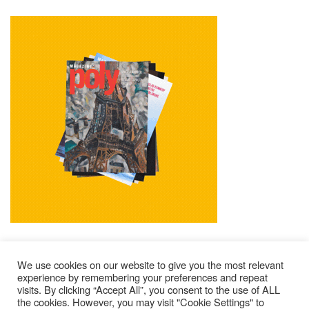
We use cookies on our website to give you the most relevant
experience by remembering your preferences and repeat
visits. By clicking “Accept All”, you consent to the use of ALL
Mentions Légales
Contacts
Où Trouver Poly ?
the cookies. However, you may visit "Cookie Settings" to