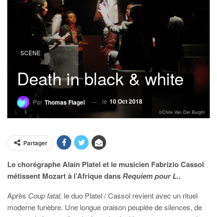
SCÈNE
Death in black & white
le
10 Oct 2018
Par
Thomas Flagel
©Chris Van Der Burght
Partager
Le chorégraphe Alain Platel et le musicien Fabrizio Cassol
métissent Mozart à l’Afrique dans
Requiem pour L.
.
Après
Coup fatal,
le duo Platel / Cassol revient avec un rituel
moderne funèbre. Une longue oraison peuplée de silences, de