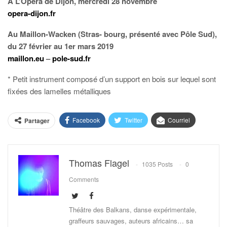
À L’Opéra de Dijon, mercredi 28 novembre
opera-dijon.fr
Au Maillon-Wacken (Stras- bourg, présenté avec Pôle Sud),
du 27 février au 1er mars 2019
maillon.eu
–
pole-sud.fr
* Petit instrument composé d’un support en bois sur lequel sont
fixées des lamelles métalliques
Facebook
Twitter
Courriel
Partager
Thomas Flagel
1035 Posts
0
Comments
Théâtre des Balkans, danse expérimentale,
graffeurs sauvages, auteurs africains… sa