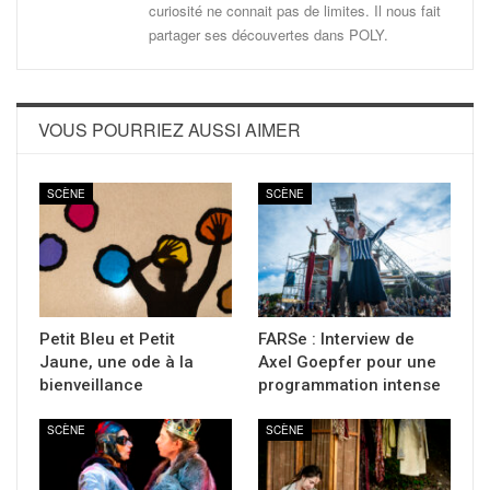
curiosité ne connait pas de limites. Il nous fait
partager ses découvertes dans POLY.
VOUS POURRIEZ AUSSI AIMER
SCÈNE
SCÈNE
Petit Bleu et Petit
FARSe : Interview de
Jaune, une ode à la
Axel Goepfer pour une
bienveillance
programmation intense
SCÈNE
SCÈNE