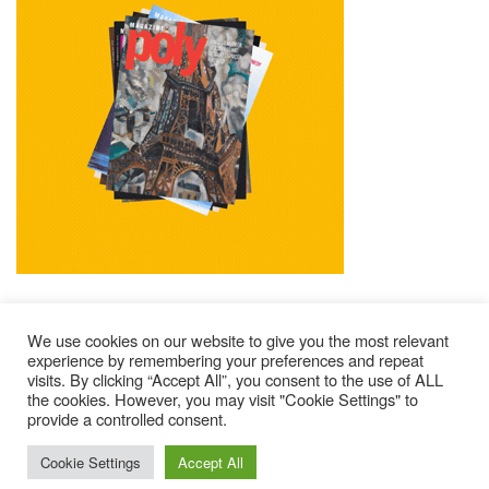
We use cookies on our website to give you the most relevant
experience by remembering your preferences and repeat
visits. By clicking “Accept All”, you consent to the use of ALL
Mentions Légales
Contacts
Où Trouver Poly ?
the cookies. However, you may visit "Cookie Settings" to
Lire Les Anciens N°
S’abonner À Poly
Qui Sommes-Nous ?
provide a controlled consent.
© 2025 – Magazine Poly – BKN
Cookie Settings
Accept All