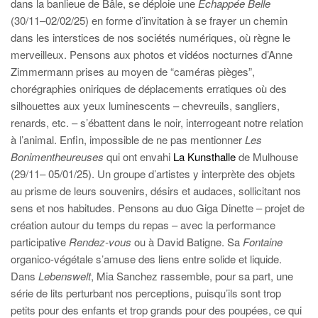
dans la banlieue de Bâle, se déploie une
Échappée Belle
(30/11–02/02/25) en forme d’invitation à se frayer un chemin
dans les interstices de nos sociétés numériques, où règne le
merveilleux. Pensons aux photos et vidéos nocturnes d’Anne
Zimmermann prises au moyen de “caméras pièges”,
chorégraphies oniriques de déplacements erratiques où des
silhouettes aux yeux luminescents – chevreuils, sangliers,
renards, etc. – s’ébattent dans le noir, interrogeant notre relation
à l’animal. Enfin, impossible de ne pas mentionner
Les
Bonimentheureuses
qui ont envahi
La Kunsthalle
de Mulhouse
(29/11– 05/01/25). Un groupe d’artistes y interprète des objets
au prisme de leurs souvenirs, désirs et audaces, sollicitant nos
sens et nos habitudes. Pensons au duo Giga Dinette – projet de
création autour du temps du repas – avec la performance
participative
Rendez-vous
ou à David Batigne. Sa
Fontaine
organico-végétale s’amuse des liens entre solide et liquide.
Dans
Lebenswelt
, Mia Sanchez rassemble, pour sa part, une
série de lits perturbant nos perceptions, puisqu’ils sont trop
petits pour des enfants et trop grands pour des poupées, ce qui