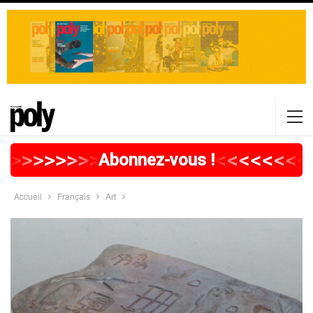
>
>
>
>
>
>
>
>
>
>
>
>
>
>
>
>
>
<
<
<
<
<
<
<
<
Abonnez-vous !
Accueil
Français
Art