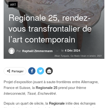
ART
Regionale 25, rendez-
vous transfrontalier de
l’art contemporain
le
4 Déc 2024
Par
Raphaël Zimmermann
Alban Turquois, Ce Matin l’étain m’atteint, 2021
Partager
Projet d’exposition jouant à saute-frontières entre Allemagne,
France et Suisse, la
Regionale 25
prend pour thème
Interconnecté, Tissé, Enchevêtré
.
Depuis un quart de siècle, la
Regionale
initie des échanges