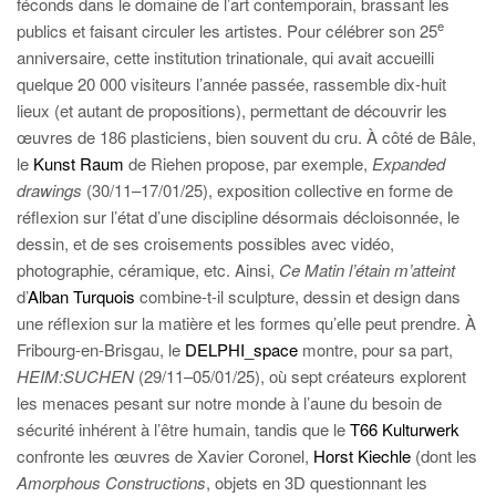
féconds dans le domaine de l’art contemporain, brassant les
e
publics et faisant circuler les artistes. Pour célébrer son 25
anniversaire, cette institution trinationale, qui avait accueilli
quelque 20 000 visiteurs l’année passée, rassemble dix-huit
lieux (et autant de propositions), permettant de découvrir les
œuvres de 186 plasticiens, bien souvent du cru. À côté de Bâle,
le
Kunst Raum
de Riehen propose, par exemple,
Expanded
drawings
(30/11–17/01/25), exposition collective en forme de
réflexion sur l’état d’une discipline désormais décloisonnée, le
dessin, et de ses croisements possibles avec vidéo,
photographie, céramique, etc. Ainsi,
Ce Matin l’étain m’atteint
d’
Alban Turquois
combine-t-il sculpture, dessin et design dans
une réflexion sur la matière et les formes qu’elle peut prendre. À
Fribourg-en-Brisgau, le
DELPHI_space
montre, pour sa part,
HEIM:SUCHEN
(29/11–05/01/25), où sept créateurs explorent
les menaces pesant sur notre monde à l’aune du besoin de
sécurité inhérent à l’être humain, tandis que le
T66 Kulturwerk
confronte les œuvres de Xavier Coronel,
Horst Kiechle
(dont les
Amorphous Constructions
, objets en 3D questionnant les