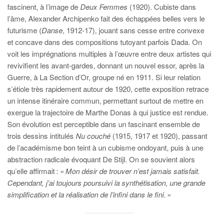
fascinent, à l’image de
Deux Femmes
(1920). Cubiste dans
l’âme, Alexander Archipenko fait des échappées belles vers le
futurisme (
Danse
, 1912-17), jouant sans cesse entre convexe
et concave dans des compositions tutoyant parfois Dada. On
voit les imprégnations multiples à l’œuvre entre deux artistes qui
revivifient les avant-gardes, donnant un nouvel essor, après la
Guerre, à La Section d’Or, groupe né en 1911. Si leur relation
s’étiole très rapidement autour de 1920, cette exposition retrace
un intense itinéraire commun, permettant surtout de mettre en
exergue la trajectoire de Marthe Donas à qui justice est rendue.
Son évolution est perceptible dans un fascinant ensemble de
trois dessins intitulés
Nu couché
(1915, 1917 et 1920), passant
de l’académisme bon teint à un cubisme ondoyant, puis à une
abstraction radicale évoquant De Stijl. On se souvient alors
qu’elle affirmait : «
Mon désir de trouver n’est jamais satisfait.
Cependant, j’ai toujours poursuivi la synthétisation, une grande
simplification et la réalisation de l’infini dans le fini
. »