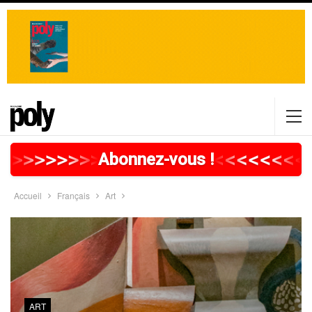
>
>
>
>
>
>
>
>
>
>
>
>
>
>
>
>
>
<
<
<
<
<
<
<
<
Abonnez-vous !
Accueil
Français
Art
ART