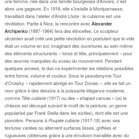
une femme, née dans une famille bourgeoise d’Anvers, c’est
alors une gageure. En 1916, elle s’installe à Montparnasse,
travaillant dans l’atelier d’André Lhote
: le cubisme est une
révélation. Partie à Nice, la rencontre avec
Alexander
Archipenko
(1887-1964) fera des étincelles. Le sculpteur
ukrainien avait créé une petite révolution en postulant que le vide
était un volume en soi, imaginant des ouvertures au sein même
des éléments structurants – torse et tête, principalement – pour
des œuvres marquées du sceau du mouvement. Pendant
quelques années, le duo va expérimenter les relations possibles
entre forme, volume et couleur. Sous le pseudonyme Tour
d’Onasky – rapidement abrégé en Tour Donas –, elle se fait un
nom grâce à des dessins à la puissante élégance moderne,
comme
Tête cubiste
(1917) ou des «
shaped canvas
» (où le
châssis est découpé suivant le motif de la peinture, un genre
popularisé par Frank Stella dans les
sixties
), dont elle est une
pionnière. Pensons à
Poupée cubiste
(1917-18) avec ses
textures variées où alternent surfaces lisses, griffées et
rugueuses (obtenues grâce à une émulsion travaillée avec du