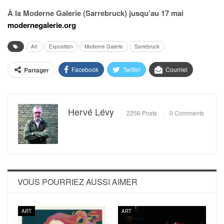
À la Moderne Galerie (Sarrebruck) jusqu’au 17 mai
modernegalerie.org
Art
Exposition
Moderne Galerie
Sarrebruck
Facebook
Twitter
Courriel
Partager
Hervé Lévy
2256 Posts
0 Comments
VOUS POURRIEZ AUSSI AIMER
ART
ART