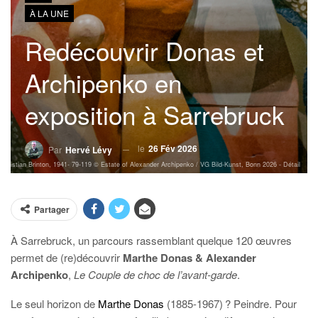
À LA UNE
Redécouvrir Donas et
Archipenko en
exposition à Sarrebruck
le
26 Fév 2026
Par
Hervé Lévy
 Christian Brinton, 1941- 79-119 © Estate of Alexander Archipenko / VG Bild-Kunst, Bonn 2026 - Détail
Partager
À Sarrebruck, un parcours rassemblant quelque 120 œuvres
permet de (re)découvrir
Marthe Donas & Alexander
Archipenko
,
Le Couple de choc de l’avant-garde
.
L
e seul horizon de
Marthe Donas
(1885-1967)
? Peindre. Pour