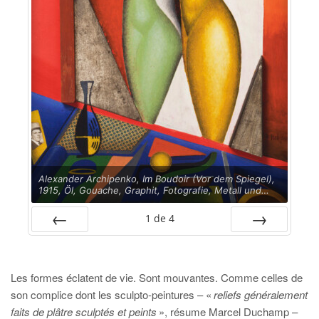
Alexander Archipenko, Im Boudoir (Vor dem Spiegel),
1915, Öl, Gouache, Graphit, Fotografie, Metall und
Holz auf Holzplatte, 45,7 x 30,5 cm, Philadelphia
Museum of Art: Gift of Christian Brinton, 1941- 79-119
1
de
4
© Estate of Alexander Archipenko / VG Bild-Kunst,
Bonn 2026
PRÉC
SUIV.
Les formes éclatent de vie. Sont mouvantes. Comme celles de
son complice dont les sculpto-peintures – «
reliefs généralement
faits de plâtre sculptés et peints
», résume Marcel Duchamp –