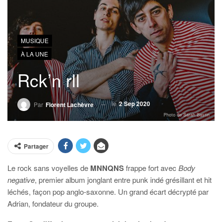
MUSIQUE
À LA UNE
Rck’n rll
le
2 Sep 2020
Par
Florent Lachèvre
Photo de Sarah Bastin
Partager
Le rock sans voyelles de
MNNQNS
frappe fort avec
Body
negative
, premier album jonglant entre punk indé grésillant et hit
léchés, façon pop anglo-saxonne. Un grand écart décrypté par
Adrian, fondateur du groupe.