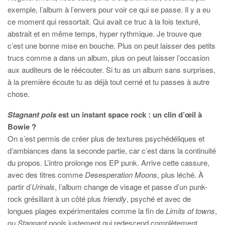
exemple, l’album à l’envers pour voir ce qui se passe. Il y a eu
ce moment qui ressortait. Qui avait ce truc à la fois texturé,
abstrait et en même temps, hyper rythmique. Je trouve que
c’est une bonne mise en bouche. Plus on peut laisser des petits
trucs comme a dans un album, plus on peut laisser l’occasion
aux auditeurs de le réécouter. Si tu as un album sans surprises,
à la première écoute tu as déjà tout cerné et tu passes à autre
chose.
Stagnant pols
est un instant space rock : un clin d’œil à
Bowie ?
On s’est permis de créer plus de textures psychédéliques et
d’ambiances dans la seconde partie, car c’est dans la continuité
du propos. L’intro prolonge nos EP punk. Arrive cette cassure,
avec des titres comme
Desesperation Moons
, plus léché. À
partir d’
Urinals
, l’album change de visage et passe d’un punk-
rock grésillant à un côté plus
friendly
, psyché et avec de
longues plages expérimentales comme la fin de
Limits of towns
,
ou
Stagnant pools
justement qui redescend complètement,