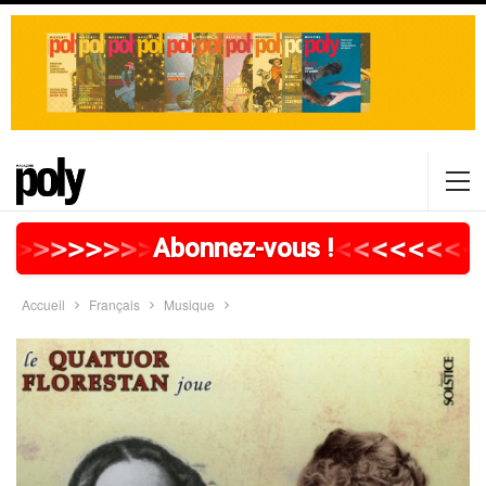
>
>
>
>
>
>
>
>
>
>
>
>
>
>
>
>
>
<
<
<
<
<
<
<
<
Abonnez-vous !
Accueil
Français
Musique