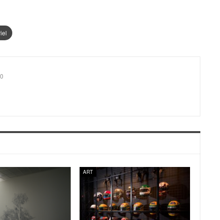
iel
0
ART