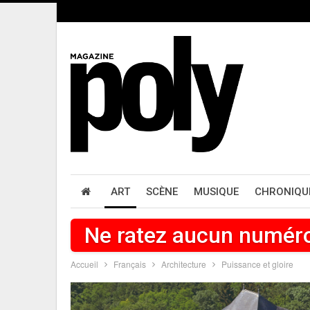
ART
SCÈNE
MUSIQUE
CHRONIQU
Ne ratez aucun numér
Accueil
Français
Architecture
Puissance et gloire