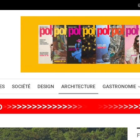
ES
SOCIÉTÉ
DESIGN
ARCHITECTURE
GASTRONOMIE
o
>
>
>
>
>
>
>
>
>
>
>
>
>
>
>
>
>
>
>
>
>
>
>
>
>
F