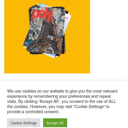
We use cookies on our website to give you the most relevant
experience by remembering your preferences and repeat
visits. By clicking “Accept All”, you consent to the use of ALL
Mentions Légales
Contacts
Où Trouver Poly ?
the cookies. However, you may visit "Cookie Settings" to
Lire Les Anciens N°
S’abonner À Poly
Qui Sommes-Nous ?
provide a controlled consent.
© 2025 – Magazine Poly – BKN
Cookie Settings
Accept All