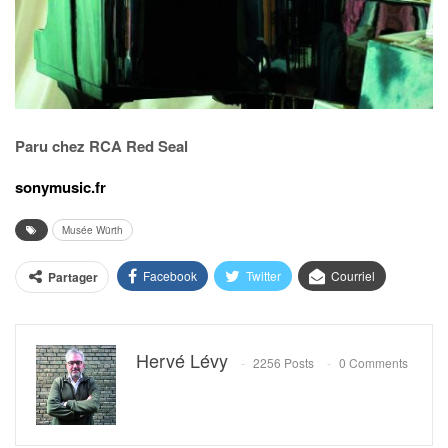
Paru chez RCA Red Seal
sonymusic.fr
Musée Würth
Facebook
Twitter
Courriel
Partager
Hervé Lévy
2256 Posts
0 Comments