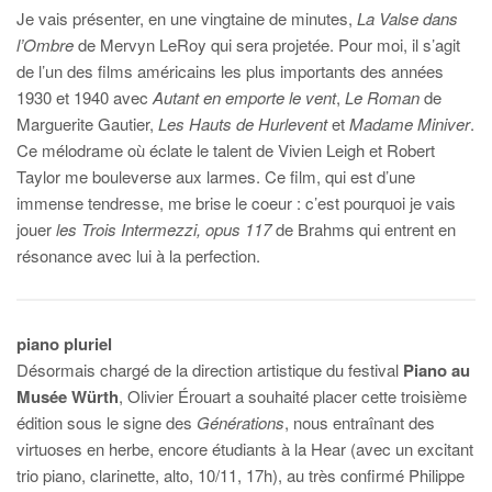
Je vais présenter, en une vingtaine de minutes,
La Valse dans
l’Ombre
de Mervyn LeRoy qui sera projetée. Pour moi, il s’agit
de l’un des films américains les plus importants des années
1930 et 1940 avec
Autant en emporte le vent
,
Le Roman
de
Marguerite Gautier,
Les Hauts de Hurlevent
et
Madame Miniver
.
Ce mélodrame où éclate le talent de Vivien Leigh et Robert
Taylor me bouleverse aux larmes. Ce film, qui est d’une
immense tendresse, me brise le coeur : c’est pourquoi je vais
jouer
les Trois Intermezzi, opus 117
de Brahms qui entrent en
résonance avec lui à la perfection.
piano pluriel
Désormais chargé de la direction artistique du festival
Piano au
Musée Würth
, Olivier Érouart a souhaité placer cette troisième
édition sous le signe des
Générations
, nous entraînant des
virtuoses en herbe, encore étudiants à la Hear (avec un excitant
trio piano, clarinette, alto, 10/11, 17h), au très confirmé Philippe