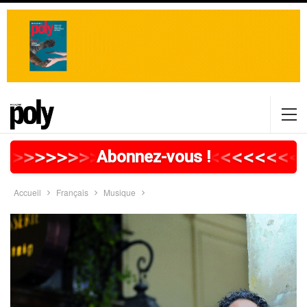
>
>
>
>
>
>
>
>
>
>
>
>
>
>
>
>
>
<
<
<
<
<
<
<
<
Abonnez-vous !
Accueil
Français
Musique