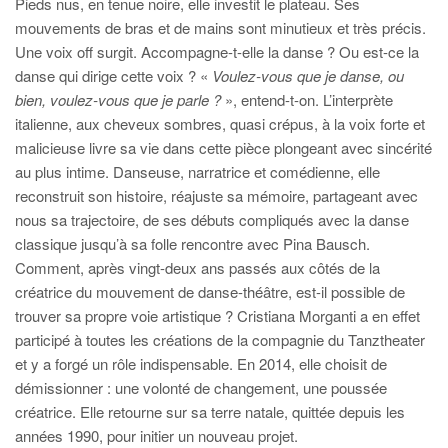
Pieds nus, en tenue noire, elle investit le plateau. Ses
mouvements de bras et de mains sont minutieux et très précis.
Une voix off surgit. Accompagne-t-elle la danse ? Ou est-ce la
danse qui dirige cette voix ? «
Voulez-vous que je danse, ou
bien, voulez-vous que je parle ?
», entend-t-on. L’interprète
italienne, aux cheveux sombres, quasi crépus, à la voix forte et
malicieuse livre sa vie dans cette pièce plongeant avec sincérité
au plus intime. Danseuse, narratrice et comédienne, elle
reconstruit son histoire, réajuste sa mémoire, partageant avec
nous sa trajectoire, de ses débuts compliqués avec la danse
classique jusqu’à sa folle rencontre avec Pina Bausch.
Comment, après vingt-deux ans passés aux côtés de la
créatrice du mouvement de danse-théâtre, est-il possible de
trouver sa propre voie artistique ? Cristiana Morganti a en effet
participé à toutes les créations de la compagnie du Tanztheater
et y a forgé un rôle indispensable. En 2014, elle choisit de
démissionner : une volonté de changement, une poussée
créatrice. Elle retourne sur sa terre natale, quittée depuis les
années 1990, pour initier un nouveau projet.