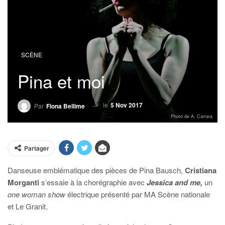
SCÈNE
Pina et moi
le
5 Nov 2017
Par
Fiona Bellime
Photo de A. Carrara
Partager
Danseuse emblématique des pièces de Pina Bausch,
Cristiana
Morganti
s’essaie à la chorégraphie avec
Jessica
and
me,
un
one woman show
électrique présenté par MA Scène nationale
et Le Granit.