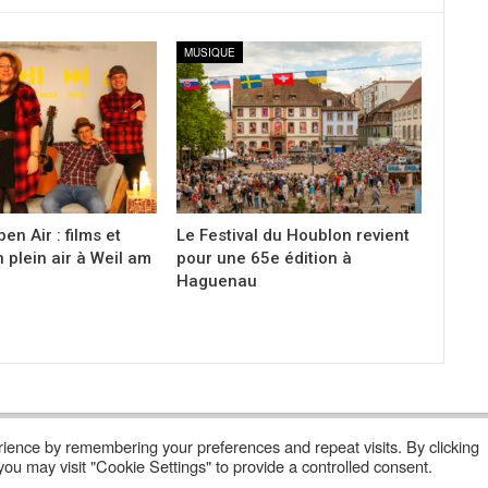
MUSIQUE
en Air : films et
Le Festival du Houblon revient
 plein air à Weil am
pour une 65e édition à
Haguenau
ience by remembering your preferences and repeat visits. By clicking
Lire Les Anciens N°
S’abonner À Poly
Qui Sommes-Nous ?
ou may visit "Cookie Settings" to provide a controlled consent.