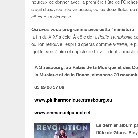
heureux de donner avec la première flûte de l’Orche
s’agit d’œuvres très virtuoses, où les deux flûtes s
côtés du violoncelle.
Qu’avez-vous programmé avec cette “miniature”
e
la fin du XIX
siècle. À côté de la
Petite symphonie po
où l’on retrouve l’esprit d’opéras comme
Mireille
, le 
qui fut secrétaire et copiste de Liszt – dont la musi
À Strasbourg, au Palais de la Musique et des Con
la Musique et de la Danse, dimanche 29 novemb
03 69 06 37 06
www.philharmonique.strasbourg.eu
www.emmanuelpahud.net
Le dernier album 
flûte de Gluck, Ple