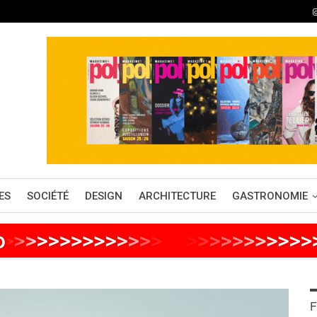
ES
SOCIÉTÉ
DESIGN
ARCHITECTURE
GASTRONOMIE
o
>
>
>
>
>
>
>
>
>
>
>
>
>
>
>
>
>
>
>
>
>
>
>
>
>
F