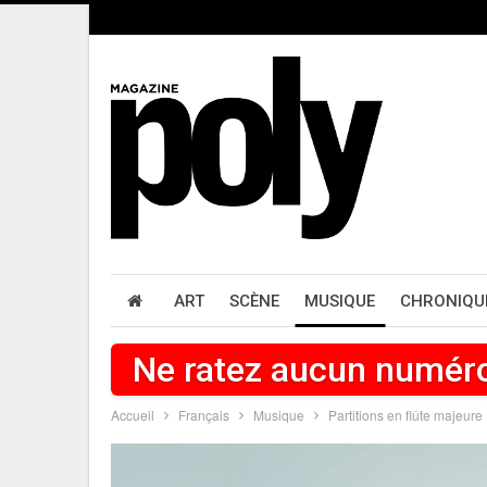
ART
SCÈNE
MUSIQUE
CHRONIQU
Ne ratez aucun numér
Accueil
Français
Musique
Partitions en flûte majeure