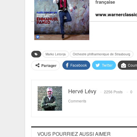
française
www.warnerclassi
Marko Letonja
Orchestre philharmonique de Strasbourg
Facebook
Twitter
Courr
Partager
Hervé Lévy
2256 Posts
0
Comments
VOUS POURRIEZ AUSSI AIMER