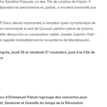
stre Sandrine François, un des
Trio de Londres
de Haydn. Il
e répondent en permanence et, parfois, s’envolent ensemble aux
 ?
Deux pièces imposantes à l’ampleur quasi symphonique de
ur instruments à vent
de Gounod, partition pleine de lyrisme
public découvrira un compositeur oublié, Joseph Joachim Raff –
que rappelle irrésistiblement le romantisme de Mendelssohn.
grès, jeudi 26 et vendredi 27 novembre, puis à la Cité de
re
paru d’Emmanuel Pahud regroupe des concertos pour
yel, Devienne et Gianella du temps de la Révolution