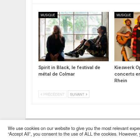
MUSIQUE
MUSIQUE
Spirit in Black, le festival de
Kieswerk Op
métal de Colmar
concerts en
Rhein
PRÉCÉDENT
SUIVANT
We use cookies on our website to give you the most relevant exper
Mentions Légales
Contacts
Où Trouver Poly ?
“Accept All”, you consent to the use of ALL the cookies. However, y