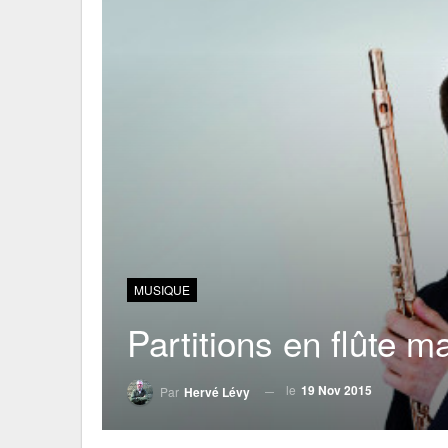
MUSIQUE
Partitions en flûte m
le
19 Nov 2015
Par
Hervé Lévy