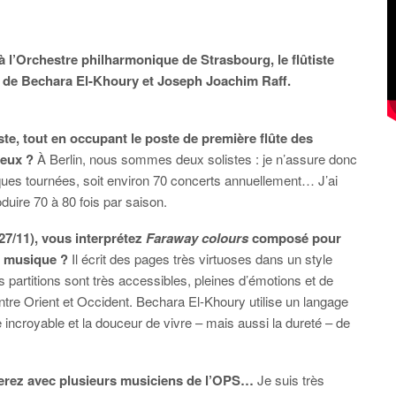
 l’Orchestre philharmonique de Strasbourg, le flûtiste
de Bechara El-Khoury et Joseph Joachim Raff.
te, tout en occupant le poste de première flûte des
deux ?
À Berlin, nous sommes deux solistes : je n’assure donc
ques tournées, soit environ 70 concerts annuellement… J’ai
duire 70 à 80 fois par saison.
27/11), vous interprétez
Faraway colours
composé pour
a musique ?
Il écrit des pages très virtuoses dans un style
partitions sont très accessibles, pleines d’émotions et de
entre Orient et Occident. Bechara El-Khoury utilise un langage
ncroyable et la douceur de vivre – mais aussi la dureté – de
erez avec plusieurs musiciens de l’OPS…
Je suis très