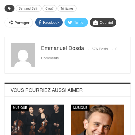
Bertrand Belin
Cinq7
Trinitaires
Facebook
Twitter
Courriel
Partager
Emmanuel Dosda
576 Posts
0
Comments
VOUS POURRIEZ AUSSI AIMER
MUSIQUE
MUSIQUE