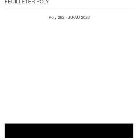
FEUILLETER POLY
Poly 292 - JU/AU 2026