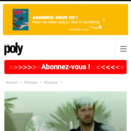
>
>
>
>
>
>
>
>
>
>
>
>
>
>
>
>
>
<
<
<
<
<
<
<
<
<
Abonnez-vous !
Accueil
Français
Musique