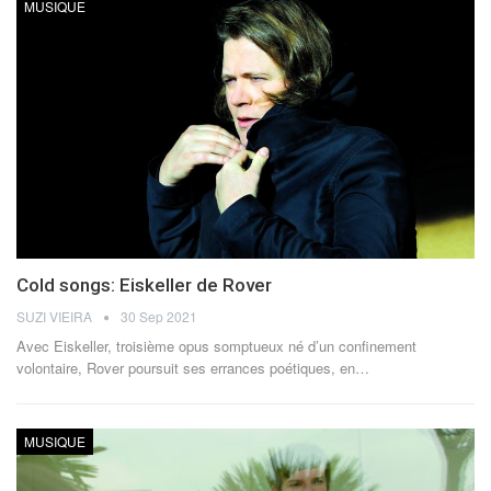
MUSIQUE
Cold songs: Eiskeller de Rover
SUZI VIEIRA
30 Sep 2021
Avec Eiskeller, troisième opus somptueux né d’un confinement
volontaire, Rover poursuit ses errances poétiques, en…
MUSIQUE