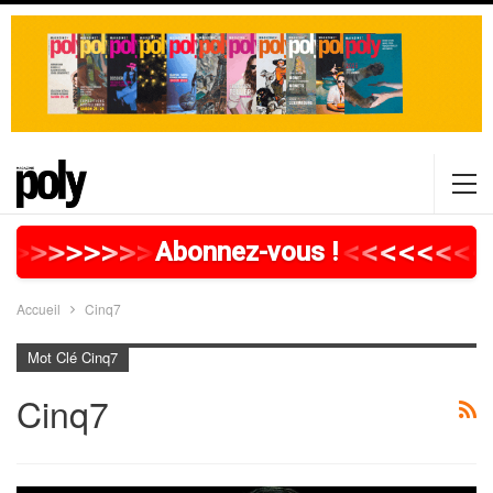
>
>
>
>
>
>
>
>
>
>
>
>
>
>
>
>
>
<
<
<
<
<
<
<
<
Abonnez-vous !
Accueil
Cinq7
Mot Clé Cinq7
Cinq7