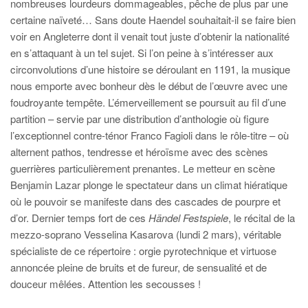
nombreuses lourdeurs dommageables, pêche de plus par une
certaine naïveté… Sans doute Haendel souhaitait-il se faire bien
voir en Angleterre dont il venait tout juste d’obtenir la nationalité
en s’attaquant à un tel sujet. Si l’on peine à s’intéresser aux
circonvolutions d’une histoire se déroulant en 1191, la musique
nous emporte avec bonheur dès le début de l’œuvre avec une
foudroyante tempête. L’émerveillement se poursuit au fil d’une
partition – servie par une distribution d’anthologie où figure
l’exceptionnel contre-ténor Franco Fagioli dans le rôle-titre – où
alternent pathos, tendresse et héroïsme avec des scènes
guerrières particulièrement prenantes. Le metteur en scène
Benjamin Lazar plonge le spectateur dans un climat hiératique
où le pouvoir se manifeste dans des cascades de pourpre et
d’or. Dernier temps fort de ces
Händel Festspiele
, le récital de la
mezzo-soprano Vesselina Kasarova (lundi 2 mars), véritable
spécialiste de ce répertoire : orgie pyrotechnique et virtuose
annoncée pleine de bruits et de fureur, de sensualité et de
douceur mêlées. Attention les secousses !