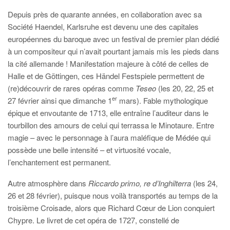
Depuis près de quarante années, en collaboration avec sa
Société Haendel, Karlsruhe est devenu une des capitales
européennes du baroque avec un festival de premier plan dédié
à un compositeur qui n’avait pourtant jamais mis les pieds dans
la cité allemande ! Manifestation majeure à côté de celles de
Halle et de Göttingen, ces Händel Festspiele permettent de
(re)découvrir de rares opéras comme
Teseo
(les 20, 22, 25 et
er
27 février ainsi que dimanche 1
mars). Fable mythologique
épique et envoutante de 1713, elle entraîne l’auditeur dans le
tourbillon des amours de celui qui terrassa le Minotaure. Entre
magie – avec le personnage à l’aura maléfique de Médée qui
possède une belle intensité – et virtuosité vocale,
l’enchantement est permanent.
Autre atmosphère dans
Riccardo primo, re d’Inghilterra
(les 24,
26 et 28 février), puisque nous voilà transportés au temps de la
troisième Croisade, alors que Richard Cœur de Lion conquiert
Chypre. Le livret de cet opéra de 1727, constellé de