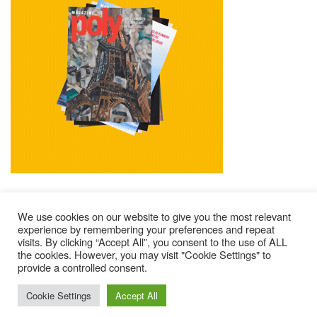
We use cookies on our website to give you the most relevant
experience by remembering your preferences and repeat
visits. By clicking “Accept All”, you consent to the use of ALL
Mentions Légales
Contacts
Où Trouver Poly ?
the cookies. However, you may visit "Cookie Settings" to
Lire Les Anciens N°
S’abonner À Poly
Qui Sommes-Nous ?
provide a controlled consent.
© 2025 – Magazine Poly – BKN
Cookie Settings
Accept All