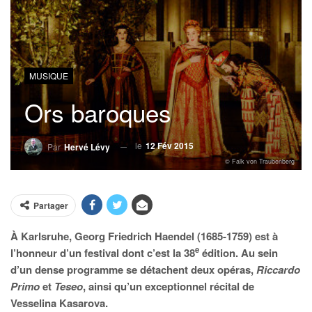
MUSIQUE
Ors baroques
le
12 Fév 2015
Par
Hervé Lévy
© Falk von Traubenberg
Partager
À Karlsruhe, Georg Friedrich Haendel (1685-1759) est à
e
l’honneur d’un festival dont c’est la 38
édition. Au sein
d’un dense programme se détachent deux opéras,
Riccardo
Primo
et
Teseo
, ainsi qu’un exceptionnel récital de
Vesselina Kasarova.