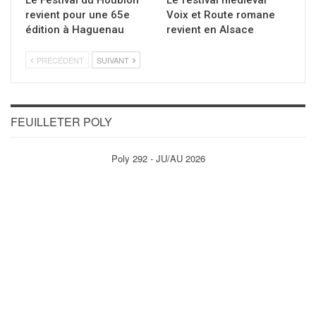
Le Festival du Houblon
Le festival médiéval
revient pour une 65e
Voix et Route romane
édition à Haguenau
revient en Alsace
PRÉCÉDENT
SUIVANT
FEUILLETER POLY
Poly 292 - JU/AU 2026