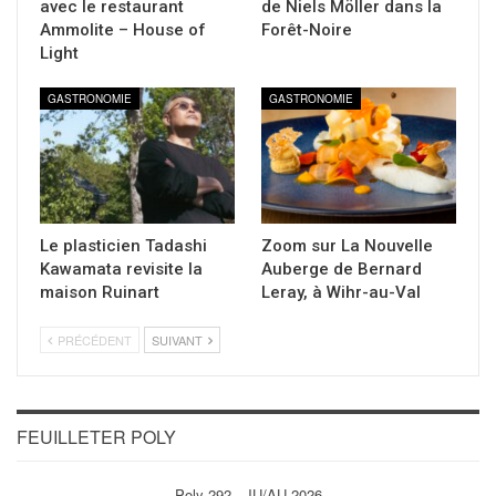
avec le restaurant
de Niels Möller dans la
Ammolite – House of
Forêt-Noire
Light
GASTRONOMIE
GASTRONOMIE
Le plasticien Tadashi
Zoom sur La Nouvelle
Kawamata revisite la
Auberge de Bernard
maison Ruinart
Leray, à Wihr-au-Val
PRÉCÉDENT
SUIVANT
FEUILLETER POLY
Poly 292 - JU/AU 2026