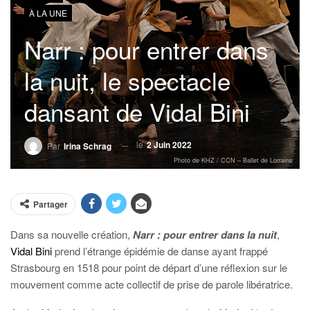
À LA UNE
Narr : pour entrer dans
la nuit, le spectacle
dansant de Vidal Bini
le
2 Juin 2022
Par
Irina Schrag
Photo de KHZ / CCN – Ballet de Lorraine
Partager
Dans sa nouvelle création,
Narr : pour entrer dans la nuit
,
Vidal Bini
prend l’étrange épidémie de danse ayant frappé
Strasbourg en 1518 pour point de départ d’une réflexion sur le
mouvement comme acte collectif de prise de parole libératrice.