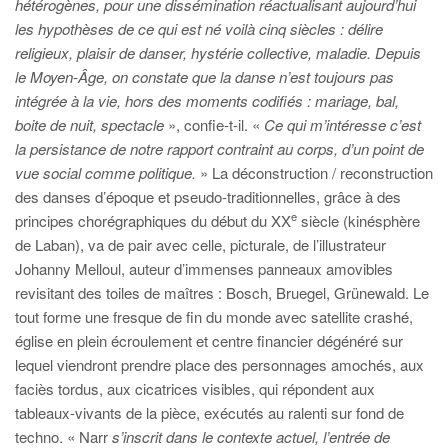
hétérogènes, pour une dissémination réactualisant aujourd’hui
les hypothèses de ce qui est né voilà cinq siècles : délire
religieux, plaisir de danser, hystérie collective, maladie. Depuis
le Moyen-Âge, on constate que la danse n’est toujours pas
intégrée à la vie, hors des moments codifiés : mariage, bal,
boite de nuit, spectacle
», confie-t-il. «
Ce qui m’intéresse c’est
la persistance de notre rapport contraint au corps, d’un point de
vue social comme politique.
» La déconstruction / reconstruction
des danses d’époque et pseudo-traditionnelles, grâce à des
e
principes chorégraphiques du début du XX
siècle (kinésphère
de Laban), va de pair avec celle, picturale, de l’illustrateur
Johanny Melloul, auteur d’immenses panneaux amovibles
revisitant des toiles de maîtres : Bosch, Bruegel, Grünewald. Le
tout forme une fresque de fin du monde avec satellite crashé,
église en plein écroulement et centre financier dégénéré sur
lequel viendront prendre place des personnages amochés, aux
faciès tordus, aux cicatrices visibles, qui répondent aux
tableaux-vivants de la pièce, exécutés au ralenti sur fond de
techno. « Narr
s’inscrit dans le contexte actuel, l’entrée de