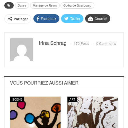
Danse
Manège de Reims
Opéra de Strasbourg
Facebook
Twitter
Courriel
Partager
Irina Schrag
170 Posts
0 Comments
VOUS POURRIEZ AUSSI AIMER
SCÈNE
ART