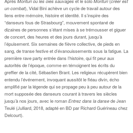
Après
Morituri ou les oies sauvages
et le solo
Morituri
(
créer est
un combat
), Vidal Bini achève un cycle de travail autour des
liens entre mémoire, histoire et identité. Il s’inspire des
“danseurs fous de Strasbourg”, mouvement spontané de
dizaines de personnes s’étant mises à se trémousser et giguer
de concert, des heures et des jours durant, jusqu’à
l’épuisement. Six semaines de fièvre collective, de pieds en
sang, de transe festive et d’évanouissements sous la fatigue. La
première rave party entrée dans l’histoire, qui fit peur aux
autorités de l’époque, comme en témoignent les écrits du
greffier de la cité, Sébastien Brant. Les religieux récupèrent bien
entendu l’événement, invoquant aussitôt le fléau divin, écho
amplifié par la légende qui se propage peu à peu autour de la
mort supposée des danseurs courant à travers les siècles
jusqu’à nos jours, avec le roman
Entrez dans la danse
de Jean
Teulé (Julliard, 2018, adapté en BD par Richard Guérineau chez
Delcourt).