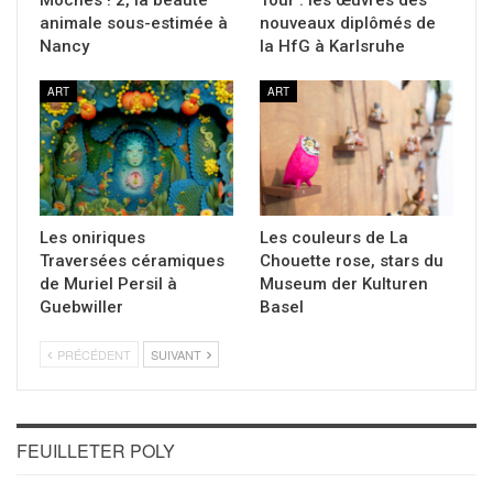
Moches ! 2, la beauté
Tour : les œuvres des
animale sous-estimée à
nouveaux diplômés de
Nancy
la HfG à Karlsruhe
ART
ART
Les oniriques
Les couleurs de La
Traversées céramiques
Chouette rose, stars du
de Muriel Persil à
Museum der Kulturen
Guebwiller
Basel
PRÉCÉDENT
SUIVANT
FEUILLETER POLY