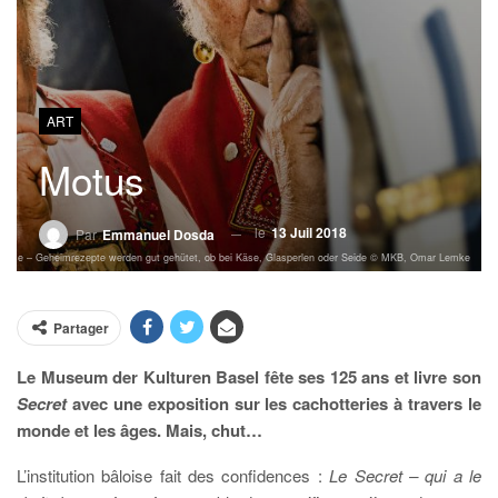
ART
Motus
le
13 Juil 2018
Par
Emmanuel Dosda
rozesse – Geheimrezepte werden gut gehütet, ob bei Käse, Glasperlen oder Seide © MKB, Omar Lemke
Partager
Le Museum der Kulturen Basel fête ses 125 ans et livre son
Secret
avec une exposition sur les cachotteries à travers le
monde et les âges. Mais, chut…
L’institution bâloise fait des confidences :
Le Secret – qui a le