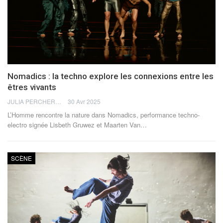
Nomadics : la techno explore les connexions entre les
êtres vivants
JULIA PERCHERON
30 Avr 2025
L’Homme rencontre la nature dans Nomadics, performance techno-
electro signée Lisbeth Gruwez et Maarten Van
…
SCÈNE