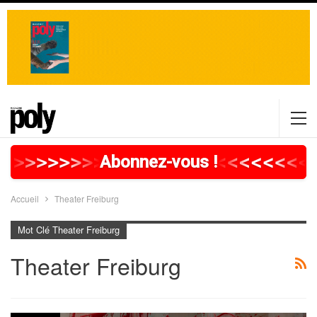
>
>
>
>
>
>
>
>
>
>
>
>
>
>
>
>
>
<
<
<
<
<
<
<
<
<
Abonnez-vous !
Accueil
Theater Freiburg
Mot Clé Theater Freiburg
Theater Freiburg