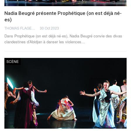
Nadia Beugré présente Prophétique (on est déjà né-
es)
THOMAS FLAGEL
30 Oct 2023
Dans Prophétique (on est déjà né·es), Nadia Beugré convie des divas
clandestines d’Abidjan à danser les violences
…
SCÈNE