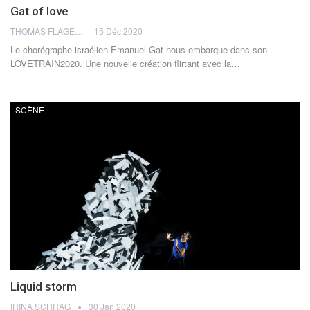
Gat of love
THOMAS FLAGEL
15 Déc 2020
Le chorégraphe israélien Emanuel Gat nous embarque dans son
LOVETRAIN2020. Une nouvelle création flirtant avec la…
SCÈNE
Liquid storm
IRINA SCHRAG
30 Jan 2020