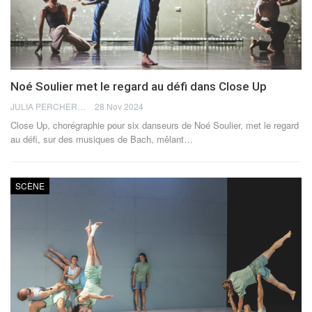
Noé Soulier met le regard au défi dans Close Up
JULIA PERCHERON
28 Nov 2024
Close Up, chorégraphie pour six danseurs de Noé Soulier, met le regard
au défi, sur des musiques de Bach, mêlant
…
SCÈNE