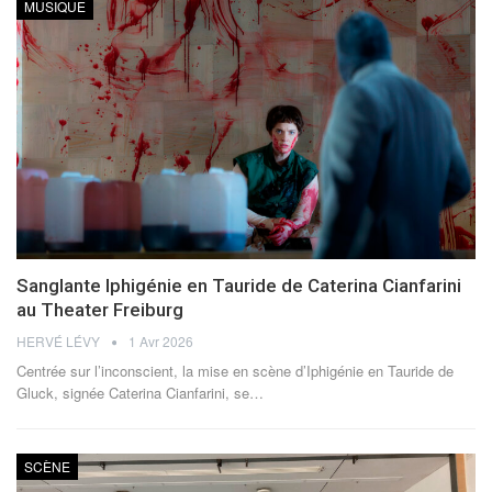
MUSIQUE
Sanglante Iphigénie en Tauride de Caterina Cianfarini
au Theater Freiburg
HERVÉ LÉVY
1 Avr 2026
Centrée sur l’inconscient, la mise en scène d’Iphigénie en Tauride de
Gluck, signée Caterina Cianfarini, se
…
SCÈNE