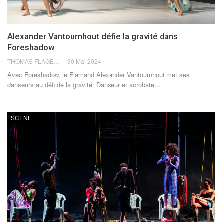
Alexander Vantournhout défie la gravité dans
Foreshadow
THOMAS FLAGEL
30 Mai 2024
Avec Foreshadow, le Flamand Alexander Vantournhout met ses
danseurs au défi de la gravité.
Danseur et acrobate
…
SCÈNE