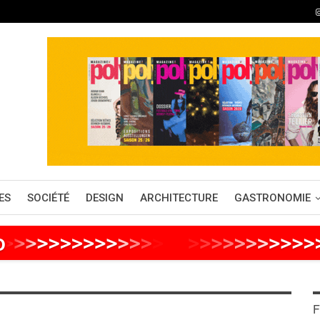
ES
SOCIÉTÉ
DESIGN
ARCHITECTURE
GASTRONOMIE
o
>
>
>
>
>
>
>
>
>
>
>
>
>
>
>
>
>
>
>
>
>
>
>
>
>
F