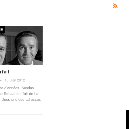
IE
rfait
15 Juin 2012
ne d’années, Nicolas
 Schaal ont fait de La
s Ducs une des adresses