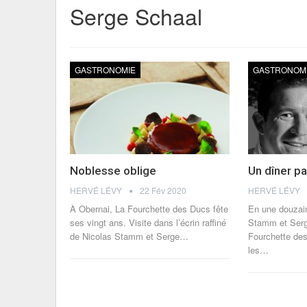
Serge Schaal
GASTRONOMIE
GASTRONOM
Noblesse oblige
Un dîner pa
HERVÉ LÉVY
22 Fév 2020
HERVÉ LÉVY
À Obernai, La Fourchette des Ducs fête
En une douzai
ses vingt ans. Visite dans l’écrin raffiné
Stamm et Serge
de Nicolas Stamm et Serge…
Fourchette de
les…