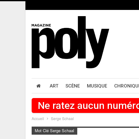
ART
SCÈNE
MUSIQUE
CHRONIQU
Ne ratez aucun numér
Accueil
Serge Schaal
Mot Clé Serge Schaal