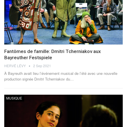
Fantômes de famille: Dmitri Tcherniakov aux
Bayreuther Festspiele
HERVÉ LÉVY
2 Sep 2021
À Bayreuth avait lieu l’événement musical de l’été avec une nouvelle
production signée Dmitri Tcherniakov du…
MUSIQUE