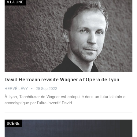
À LA UNE
David Hermann revisite Wagner à l’Opéra de Lyon
HERVÉ LÉVY
29 Sep 2022
À Lyon, Tannhäuser de Wagner est catapulté dans un futur lointain et
apocalyptique par l’ultra-inventif David
…
SCÈNE