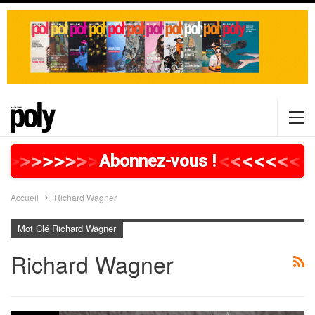
>
>
>
>
>
>
>
>
>
>
>
>
>
>
>
>
>
<
<
<
<
<
<
<
<
Abonnez-vous !
Accueil
Richard Wagner
Mot Clé Richard Wagner
Richard Wagner