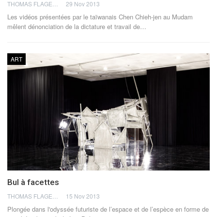
THOMAS FLAGEL
29 Nov 2013
Les vidéos présentées par le taïwanais Chen Chieh-jen au Mudam
mêlent dénonciation de la dictature et travail de…
ART
Bul à facettes
THOMAS FLAGEL
15 Nov 2013
Plongée dans l'odyssée futuriste de l’espace et de l’espèce en forme de