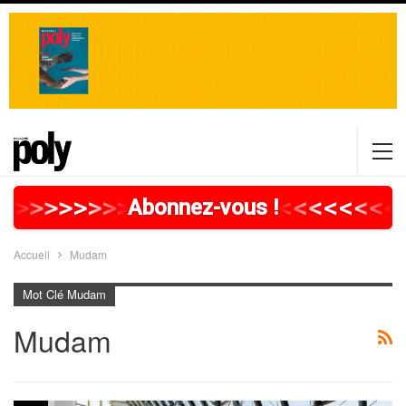
>
>
>
>
>
>
>
>
>
>
>
>
>
>
>
>
>
<
<
<
<
<
<
<
<
Abonnez-vous !
Accueil
Mudam
Mot Clé Mudam
Mudam