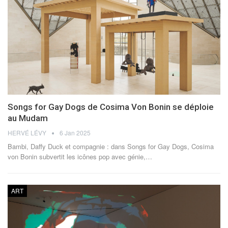
Songs for Gay Dogs de Cosima Von Bonin se déploie
au Mudam
HERVÉ LÉVY
6 Jan 2025
Bambi, Daffy Duck et compagnie : dans Songs for Gay Dogs, Cosima
von Bonin subvertit les icônes pop avec génie,
…
ART