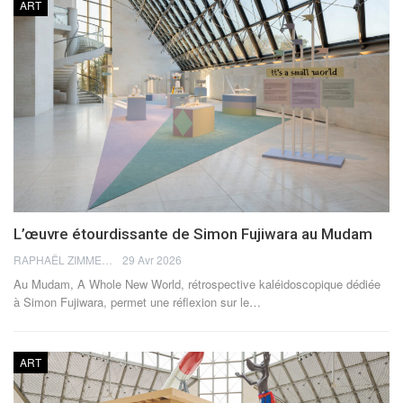
ART
L’œuvre étourdissante de Simon Fujiwara au Mudam
RAPHAËL ZIMMERMANN
29 Avr 2026
Au Mudam, A Whole New World, rétrospective kaléidoscopique dédiée
à Simon Fujiwara, permet une réflexion sur le
…
ART