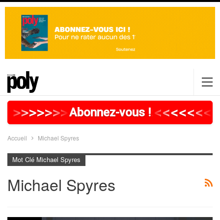
>
>
>
>
>
>
>
>
>
>
>
>
>
>
>
>
>
<
<
<
<
<
<
<
<
<
Abonnez-vous !
Accueil
Michael Spyres
Mot Clé Michael Spyres
Michael Spyres