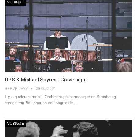
MUSIQUE
OPS & Michael Spyres : Grave aigu !
HERVÉ LÉVY
29 Oct 2021
Il y a quelques mois, l’Orchestre philharmonique de Strasbourg
enregistrait Baritenor en compagnie de
…
MUSIQUE