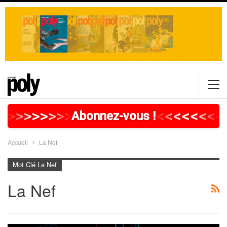
>
>
>
>
>
>
>
>
>
>
>
>
>
>
>
>
>
<
<
<
<
<
<
<
<
Abonnez-vous !
Accueil
La Nef
Mot Clé La Nef
La Nef