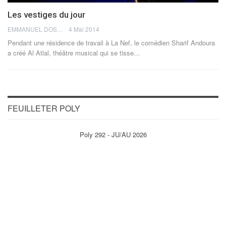
Les vestiges du jour
EMMANUEL DOSDA
4 Mai 2014
Pendant une résidence de travail à La Nef, le comédien Sharif Andoura
a créé Al Atlal, théâtre musical qui se tisse…
FEUILLETER POLY
Poly 292 - JU/AU 2026