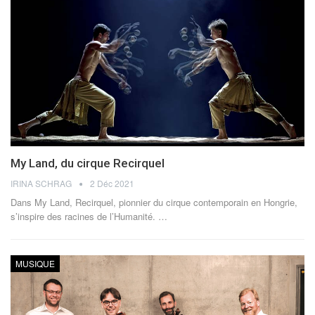
My Land, du cirque Recirquel
IRINA SCHRAG
2 Déc 2021
Dans My Land, Recirquel, pionnier du cirque contemporain en Hongrie,
s’inspire des racines de l’Humanité.
…
MUSIQUE