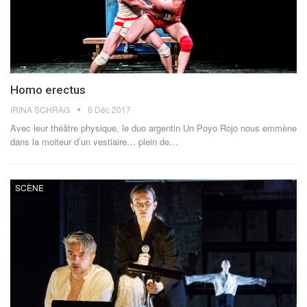
Homo erectus
IRINA SCHRAG
6 Déc 2017
Avec leur théâtre physique, le duo argentin Un Poyo Rojo nous emmène
dans la moiteur d’un vestiaire… plein de…
SCÈNE