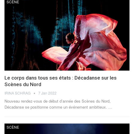
SCÈNE
Le corps dans tous ses états : Décadanse sur les
Scènes du Nord
IRINA SCHRAG
7 Jan 2022
Nouveau rendez-vous de début d’année des Scènes du Nord,
Décadanse se positionne comme un événement ambitieux.
…
SCÈNE