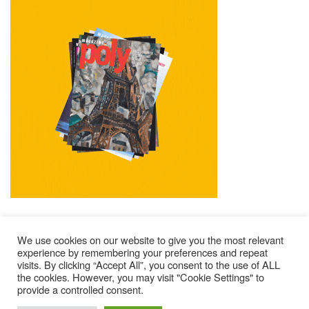
We use cookies on our website to give you the most relevant
experience by remembering your preferences and repeat
visits. By clicking “Accept All”, you consent to the use of ALL
Mentions Légales
Contacts
Où Trouver Poly ?
the cookies. However, you may visit "Cookie Settings" to
Lire Les Anciens N°
S’abonner À Poly
Qui Sommes-Nous ?
provide a controlled consent.
© 2025 – Magazine Poly – BKN