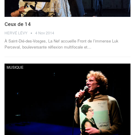
Ceux de 14
HERVÉ LÉVY
4 Nov 2014
À Saint-Dié-des-Vosges, La Nef accueille Front de l’immense Luk
Perceval, bouleversante réflexion multifocale et…
MUSIQUE