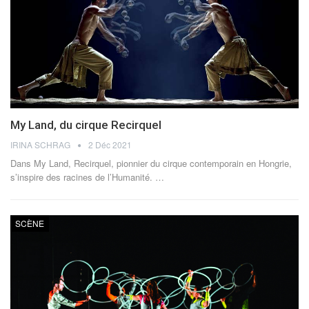
My Land, du cirque Recirquel
IRINA SCHRAG
2 Déc 2021
Dans My Land, Recirquel, pionnier du cirque contemporain en Hongrie,
s’inspire des racines de l’Humanité.
…
SCÈNE