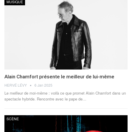
MUSIQUE
Alain Chamfort présente le meilleur de lui-même
HERVÉ LÉVY
6 Jan 2025
Le meilleur de moi-même : voilà ce que promet Alain Chamfort dans un
spectacle hybride. Rencontre avec le pape de
…
SCÈNE