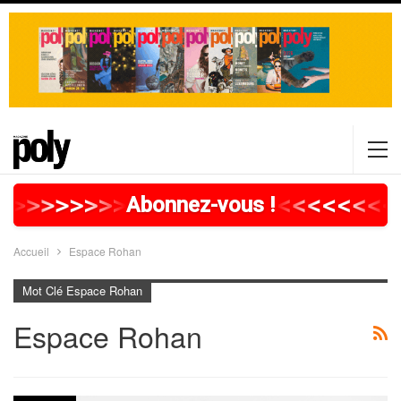
>
>
>
>
>
>
>
>
>
>
>
>
>
>
>
>
>
<
<
<
<
<
<
<
<
Abonnez-vous !
Accueil
Espace Rohan
Mot Clé Espace Rohan
Espace Rohan