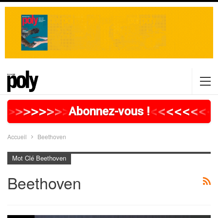
>
>
>
>
>
>
>
>
>
>
>
>
>
>
>
>
>
<
<
<
<
<
<
<
<
Abonnez-vous !
Accueil
Beethoven
Mot Clé Beethoven
Beethoven