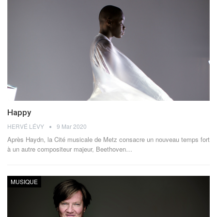
Happy
HERVÉ LÉVY
9 Mar 2020
Après Haydn, la Cité musicale de Metz consacre un nouveau temps fort
à un autre compositeur majeur, Beethoven…
MUSIQUE