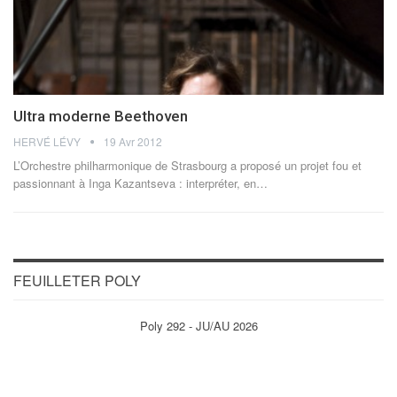
Ultra moderne Beethoven
HERVÉ LÉVY
19 Avr 2012
L’Orchestre philharmonique de Strasbourg a proposé un projet fou et
passionnant à Inga Kazantseva : interpréter, en…
FEUILLETER POLY
Poly 292 - JU/AU 2026