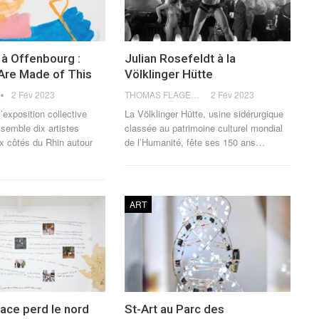
 à Offenbourg :
Julian Rosefeldt à la
Are Made of This
Völklinger Hütte
2 Fév 2023
THOMAS FLAGEL
2 Fév 2023
’exposition collective
La Völklinger Hütte, usine sidérurgique
semble dix artistes
classée au patrimoine culturel mondial
x côtés du Rhin autour
de l’Humanité, fête ses 150 ans
…
ART
sace perd le nord
St-Art au Parc des