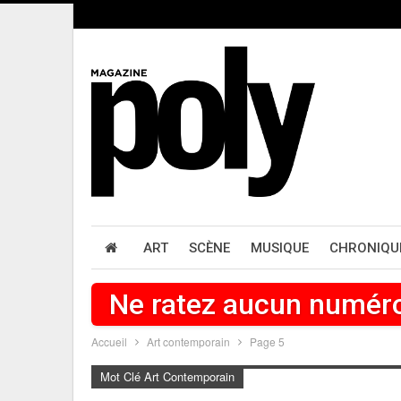
ART
SCÈNE
MUSIQUE
CHRONIQU
Ne ratez aucun numér
Accueil
Art contemporain
Page 5
Mot Clé Art Contemporain