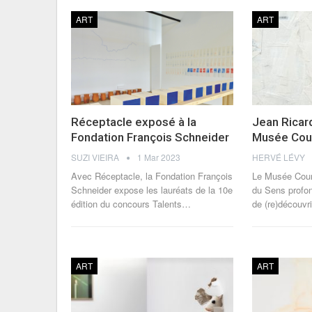
ART
ART
Réceptacle exposé à la
Jean Ricard
Fondation François Schneider
Musée Cou
SUZI VIEIRA
1 Mar 2023
HERVÉ LÉVY
Avec Réceptacle, la Fondation François
Le Musée Courb
Schneider expose les lauréats de la 10e
du Sens profon
édition du concours Talents
…
de (re)découvri
ART
ART