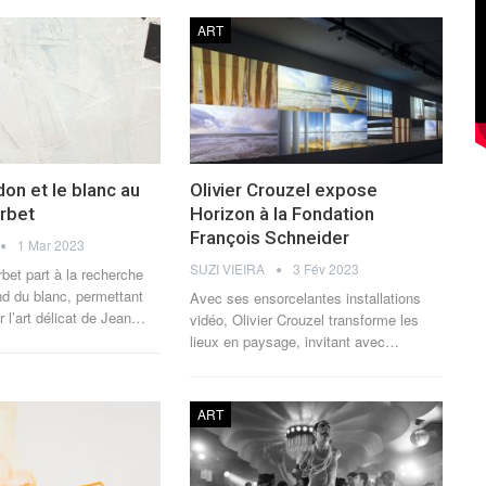
ART
on et le blanc au
Olivier Crouzel expose
rbet
Horizon à la Fondation
François Schneider
1 Mar 2023
SUZI VIEIRA
3 Fév 2023
et part à la recherche
d du blanc, permettant
Avec ses ensorcelantes installations
r l’art délicat de Jean
…
vidéo, Olivier Crouzel transforme les
lieux en paysage, invitant avec
…
ART