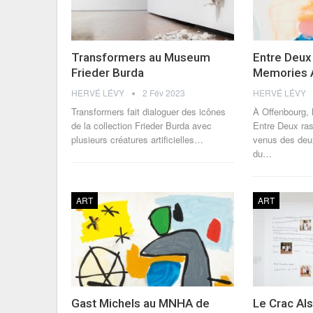
Transformers au Museum
Entre Deux
Frieder Burda
Memories 
HERVÉ LÉVY
2 Fév 2023
HERVÉ LÉVY
Transformers fait dialoguer des icônes
À Offenbourg, l
de la collection Frieder Burda avec
Entre Deux ras
plusieurs créatures artificielles
…
venus des deu
du
…
ART
ART
Gast Michels au MNHA de
Le Crac Al