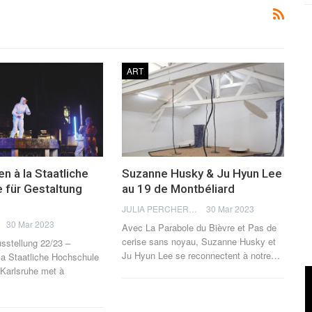
ART
n à la Staatliche
Suzanne Husky & Ju Hyun Lee
 für Gestaltung
au 19 de Montbéliard
JULIA PERCHERON
30 Mar 2023
30 Mar 2023
Avec La Parabole du Bièvre et Pas de
cerise sans noyau, Suzanne Husky et
sstellung 22/23 –
Ju Hyun Lee se reconnectent à notre
…
la Staatliche Hochschule
g Karlsruhe met à