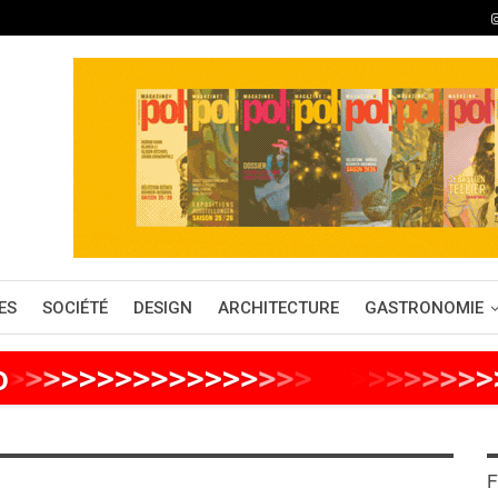
ES
SOCIÉTÉ
DESIGN
ARCHITECTURE
GASTRONOMIE
o
>
>
>
>
>
>
>
>
>
>
>
>
>
>
>
>
>
>
>
>
>
>
>
>
F