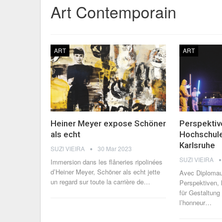
Art Contemporain
ART
ART
Heiner Meyer expose Schöner
Perspektive
als echt
Hochschule
Karlsruhe
SUZI VIEIRA
30 Mar 2023
SUZI VIEIRA
Immersion dans les flâneries ripolinées
d’Heiner Meyer, Schöner als echt jette
Avec Diplomau
un regard sur toute la carrière de
…
Perspektiven, 
für Gestaltun
l’honneur
…